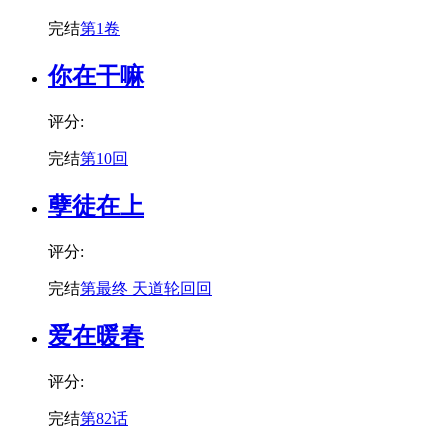
完结
第1卷
你在干嘛
评分:
完结
第10回
孽徒在上
评分:
完结
第最终 天道轮回回
爱在暖春
评分:
完结
第82话