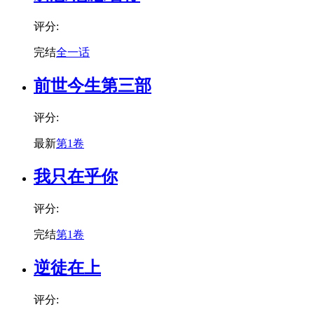
评分:
完结
全一话
前世今生第三部
评分:
最新
第1卷
我只在乎你
评分:
完结
第1卷
逆徒在上
评分: