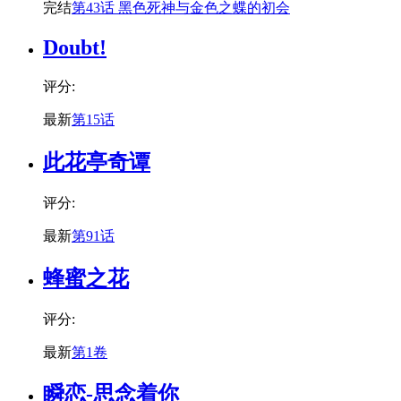
完结
第43话 黑色死神与金色之蝶的初会
Doubt!
评分:
最新
第15话
此花亭奇谭
评分:
最新
第91话
蜂蜜之花
评分:
最新
第1卷
瞬恋-思念着你