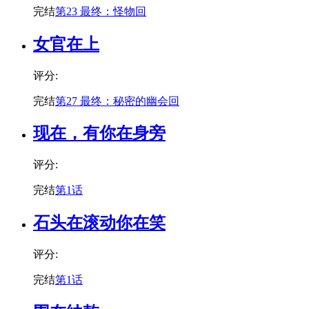
完结
第23 最终：怪物回
女官在上
评分:
完结
第27 最终：秘密的幽会回
现在，有你在身旁
评分:
完结
第1话
石头在滚动你在笑
评分:
完结
第1话