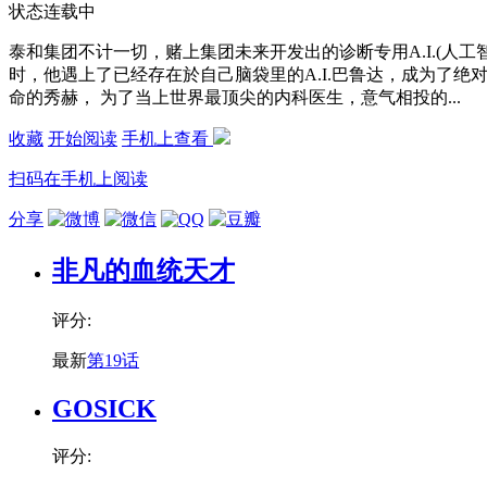
状态
连载中
泰和集团不计一切，赌上集团未来开发出的诊断专用A.I.(人
时，他遇上了已经存在於自己脑袋里的A.I.巴鲁达，成为了
命的秀赫， 为了当上世界最顶尖的内科医生，意气相投的...
收藏
开始阅读
手机上查看
扫码在手机上阅读
分享
非凡的血统天才
评分:
最新
第19话
GOSICK
评分: