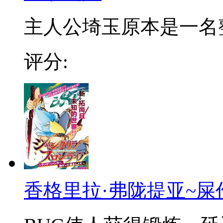
主人公埼玉原本是一名整日
评分:
香格里拉·弗陇提亚~屎