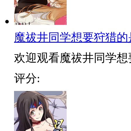
魔祓井同学想要狩猎的
欢迎观看魔祓井同学想要狩
评分: