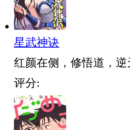
星武神诀
红颜在侧，修悟道，逆天成
评分: