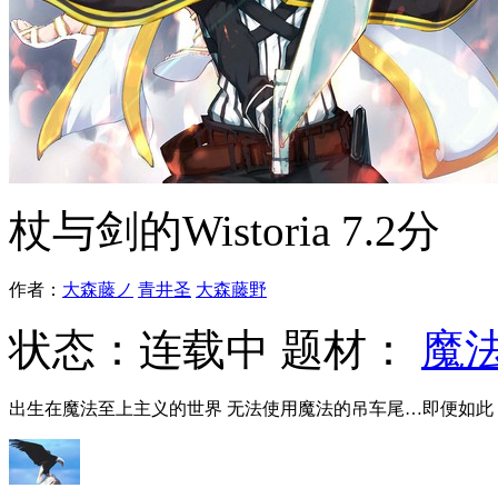
杖与剑的Wistoria
7.2分
作者：
大森藤ノ
青井圣
大森藤野
状态：
连载中
题材：
魔
出生在魔法至上主义的世界 无法使用魔法的吊车尾…即便如