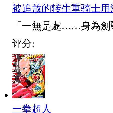
被追放的转生重骑士用
「一無是處……身為劍聖的
评分:
一拳超人