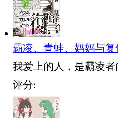
霸凌、青蛙、妈妈与复
我爱上的人，是霸凌者的妈
评分: