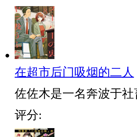
在超市后门吸烟的二人
佐佐木是一名奔波于社畜街
评分: