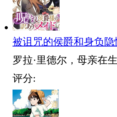
被诅咒的侯爵和身负隐
罗拉·里德尔，母亲在生下
评分: