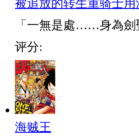
被追放的转生重骑士用
「一無是處……身為劍聖的
评分:
海贼王