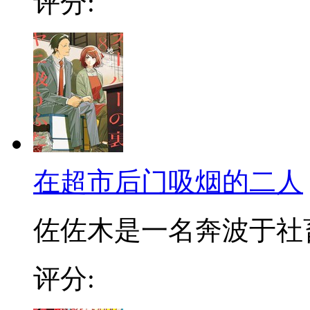
评分:
在超市后门吸烟的二人
佐佐木是一名奔波于社畜街
评分: