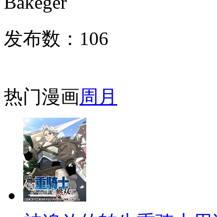
Bakegér
发布数：
106
热门漫画
周
月