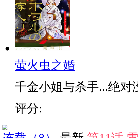
萤火虫之婚
千金小姐与杀手...绝对没
评分:
连载
（8）
最新
第11话 