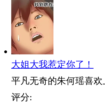
大姐大我惹定你了！
平凡无奇的朱何瑶喜欢上了
评分: