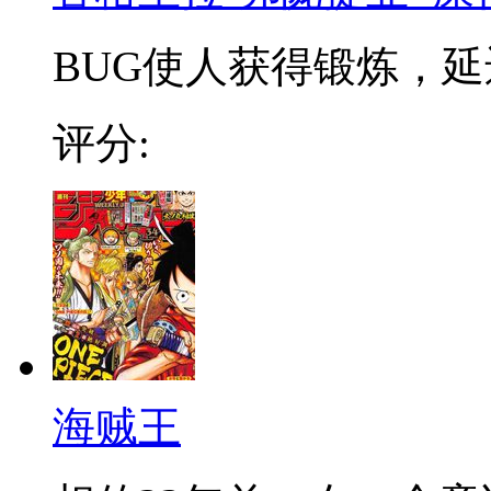
BUG使人获得锻炼，延迟
评分:
海贼王