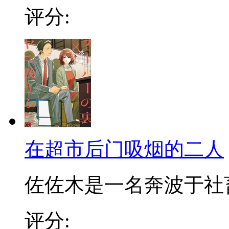
评分:
在超市后门吸烟的二人
佐佐木是一名奔波于社畜街
评分: