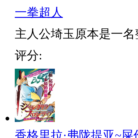
一拳超人
主人公埼玉原本是一名整日
评分:
香格里拉·弗陇提亚~屎