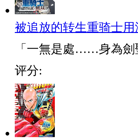
被追放的转生重骑士用
「一無是處……身為劍聖的
评分: