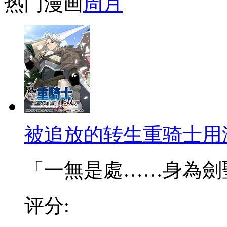
热门漫画
周
月
被追放的转生重骑士用
「一無是處……身為劍聖的
评分: