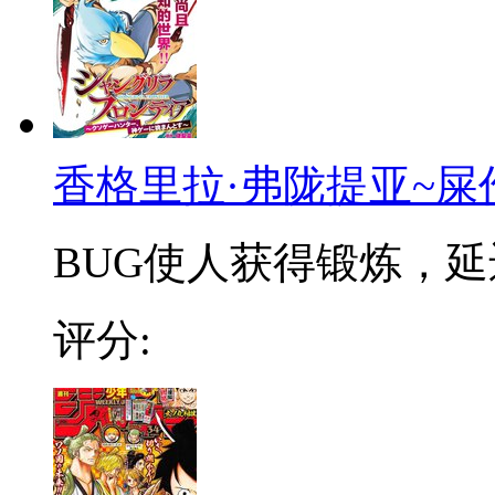
香格里拉·弗陇提亚~屎
BUG使人获得锻炼，延迟
评分: