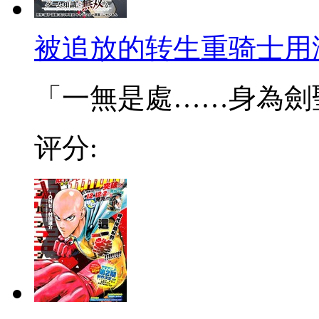
被追放的转生重骑士用
「一無是處……身為劍聖的
评分: