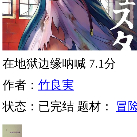
在地狱边缘呐喊
7.1分
作者：
竹良実
状态：
已完结
题材：
冒