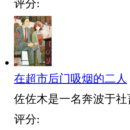
评分:
在超市后门吸烟的二人
佐佐木是一名奔波于社畜街
评分: