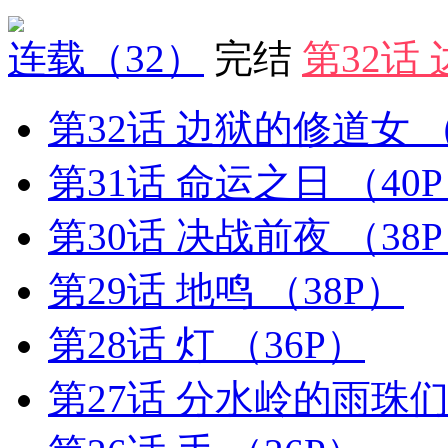
连载
（32）
完结
第32话
第32话 边狱的修道女
（
第31话 命运之日
（40
第30话 决战前夜
（38
第29话 地鸣
（38P）
第28话 灯
（36P）
第27话 分水岭的雨珠