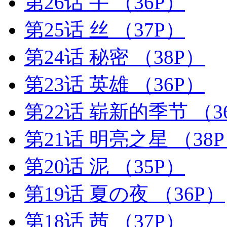
第26话 手
（36P）
第25话 丝
（37P）
第24话 秘密
（38P）
第23话 英雄
（36P）
第22话 崭新的季节
（3
第21话 明亮之星
（38
第20话 泥
（35P）
第19话 夏の夜
（36P）
第18话 茜
（37P）