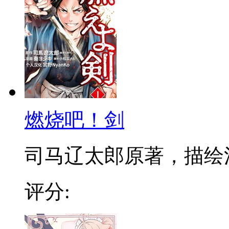
燃烧吧！剑
司马辽太郎原著，描绘活跃
评分: