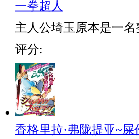
一拳超人
主人公埼玉原本是一名整日
评分:
香格里拉·弗陇提亚~屎