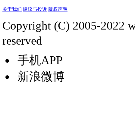
关于我们
建议与投诉
版权声明
Copyright (C) 2005-2022
reserved
手机APP
新浪微博