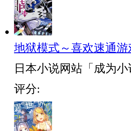
地狱模式～喜欢速通游
日本小说网站「成为小说家
评分: