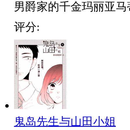
男爵家的千金玛丽亚马蒂尼
评分:
鬼岛先生与山田小姐