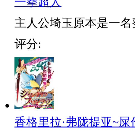
一拳超人
主人公埼玉原本是一名整日
评分:
香格里拉·弗陇提亚~屎