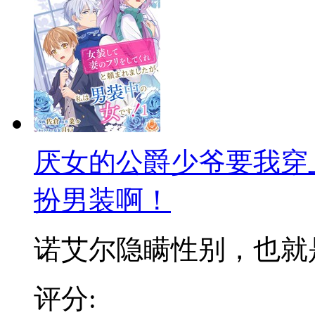
厌女的公爵少爷要我穿
扮男装啊！
诺艾尔隐瞒性别，也就是所
评分: