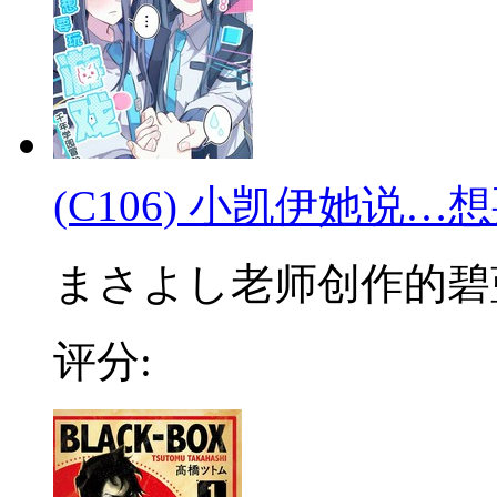
(C106) 小凯伊她说…
まさよし老师创作的碧蓝
评分: