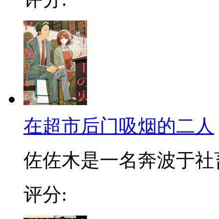
在超市后门吸烟的二人
佐佐木是一名奔波于社畜街
评分: