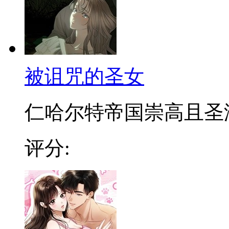
被诅咒的圣女
仁哈尔特帝国崇高且圣洁的
评分: