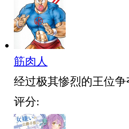
筋肉人
经过极其惨烈的王位争夺战
评分: