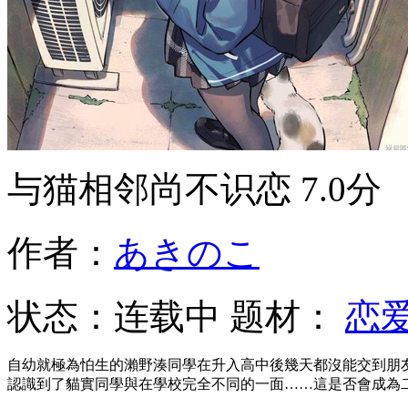
与猫相邻尚不识恋
7.0分
作者：
あきのこ
状态：
连载中
题材：
恋
自幼就極為怕生的瀨野湊同學在升入高中後幾天都沒能交到朋
認識到了貓實同學與在學校完全不同的一面……這是否會成為