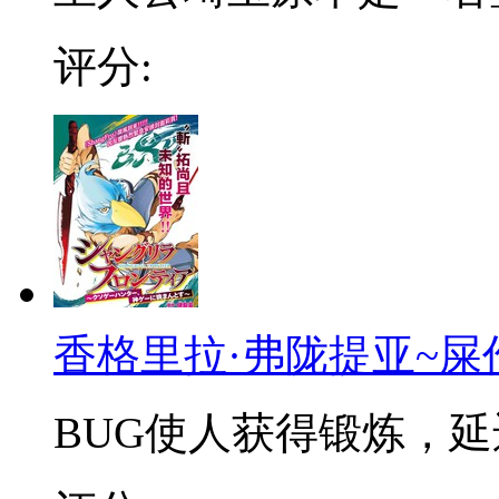
评分:
香格里拉·弗陇提亚~屎
BUG使人获得锻炼，延迟