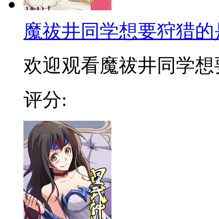
魔祓井同学想要狩猎的
欢迎观看魔祓井同学想要狩
评分: