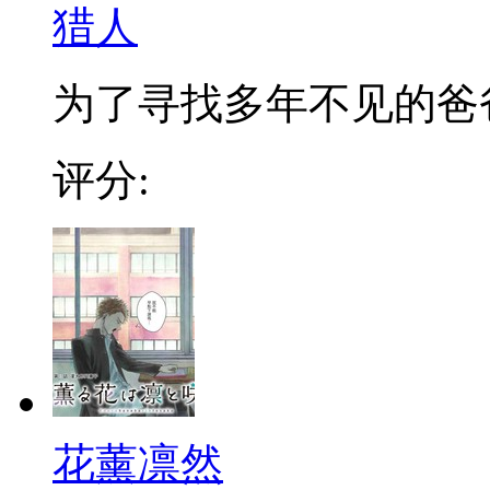
猎人
为了寻找多年不见的爸爸，
评分:
花薰凛然