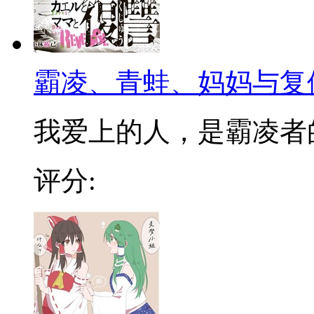
霸凌、青蛙、妈妈与复
我爱上的人，是霸凌者的妈
评分: