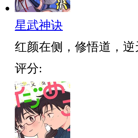
星武神诀
红颜在侧，修悟道，逆天成
评分: