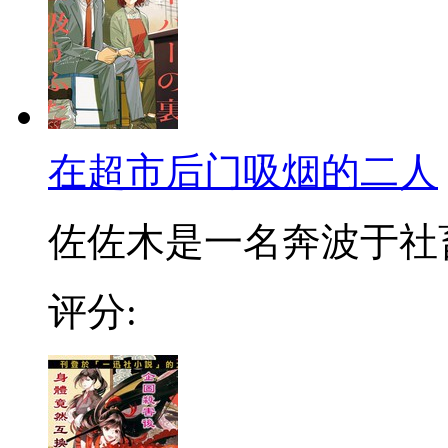
在超市后门吸烟的二人
佐佐木是一名奔波于社畜街
评分: