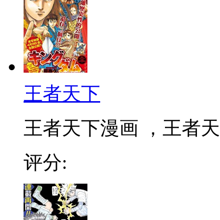
王者天下
王者天下漫画 ，王者天下
评分: