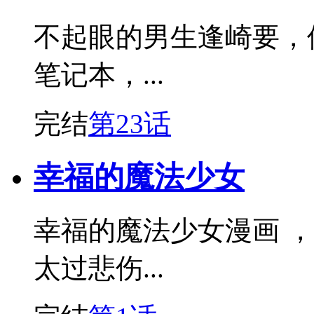
不起眼的男生逢崎要，
笔记本，...
完结
第23话
幸福的魔法少女
幸福的魔法少女漫画 
太过悲伤...