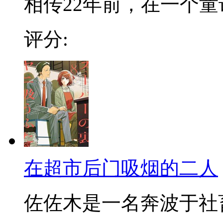
相传22年前，在一个童话
评分:
在超市后门吸烟的二人
佐佐木是一名奔波于社畜街