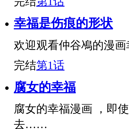
完结
第1话
幸福是伤痕的形状
欢迎观看仲谷鳰的漫画
完结
第1话
腐女的幸福
腐女的幸福漫画 ，即
去……