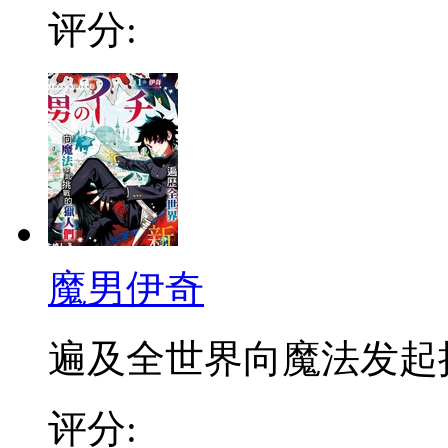
评分:
魔男伊奇
遍及全世界向魔法发起挑战
评分: