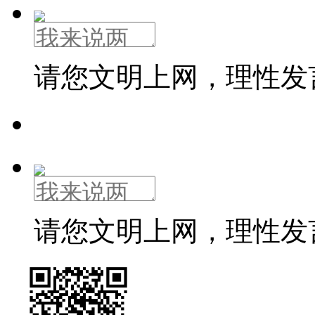
请您文明上网，理性发
请您文明上网，理性发