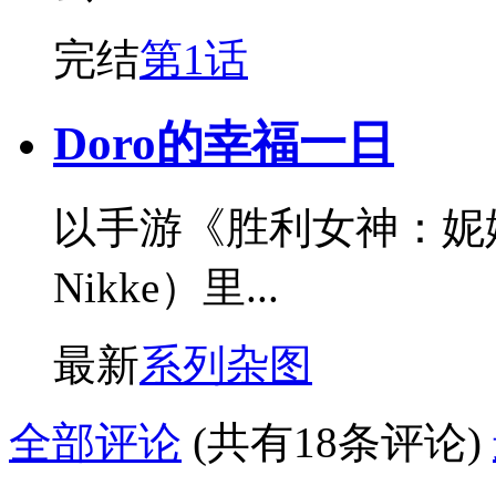
完结
第1话
Doro的幸福一日
以手游《胜利女神：妮姬》（Go
Nikke）里...
最新
系列杂图
全部评论
(共有18条评论)