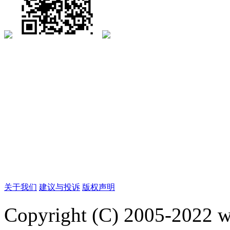
关于我们
建议与投诉
版权声明
Copyright (C) 2005-2022