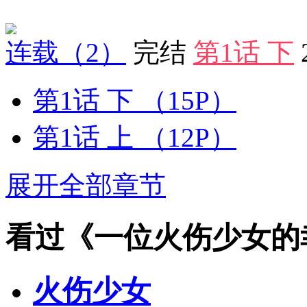
连载
（2）
完结
第1话 下
第1话 下
（15P）
第1话 上
（12P）
展开全部章节
看过《一位火伤少女的
火伤少女