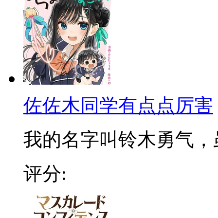
佐佐木同学有点点厉害
我的名字叫铃木勇气，虽然
评分: