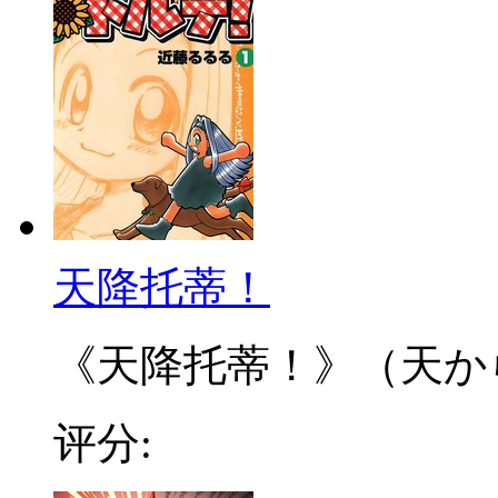
天降托蒂！
《天降托蒂！》（天から 
评分: