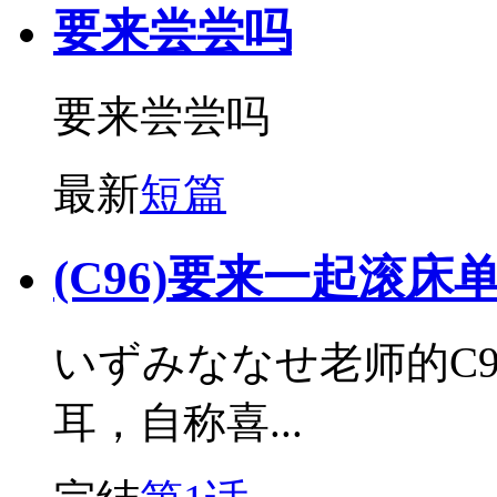
要来尝尝吗
要来尝尝吗
最新
短篇
(C96)要来一起滚床
いずみななせ老师的C
耳，自称喜...