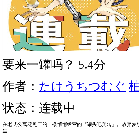
要来一罐吗？
5.4分
作者：
たけうちつむぐ
状态：
连载中
在老式公寓花见庄的一楼悄悄经营的『罐头吧美缶』。放弃梦
生！