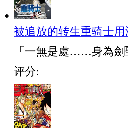
被追放的转生重骑士用
「一無是處……身為劍聖的
评分: