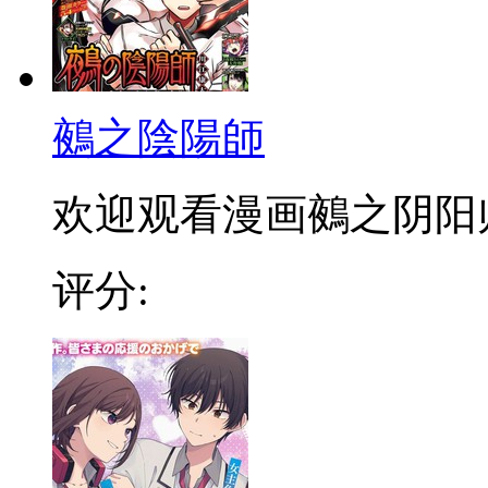
鵺之陰陽師
欢迎观看漫画鵺之阴阳
评分: