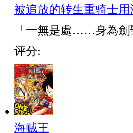
被追放的转生重骑士用
「一無是處……身為劍聖的
评分:
海贼王