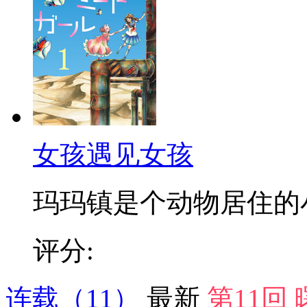
女孩遇见女孩
玛玛镇是个动物居住的小镇
评分:
连载
（11）
最新
第11回