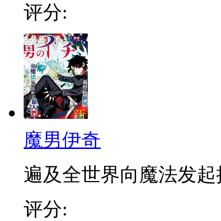
评分:
魔男伊奇
遍及全世界向魔法发起挑战
评分: