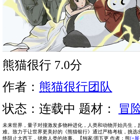
熊猫很行
7.0分
作者：
熊猫很行团队
状态：
连载中
题材：
冒
未来世界，量子对撞激发多物种进化，人类和动物开始共生，
难。致力于让世界更美好的《熊猫银行》通过严格考核，挑选出熊
终阻止大西王，拯救人类的故事。【独家/周五更 作者：熊
[+展