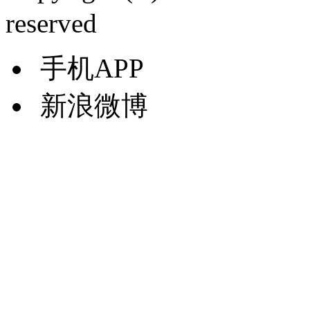
reserved
手机APP
新浪微博