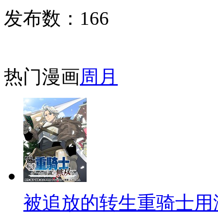
发布数：
166
热门漫画
周
月
被追放的转生重骑士用