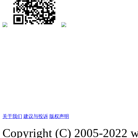
关于我们
建议与投诉
版权声明
Copyright (C) 2005-2022