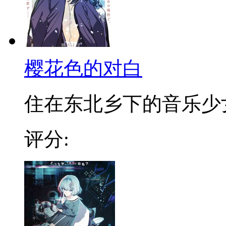
樱花色的对白
住在东北乡下的音乐少女奈
评分: