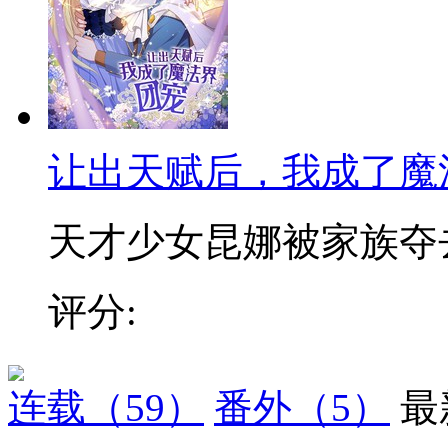
让出天赋后，我成了魔
天才少女昆娜被家族夺去天
评分:
连载
（59）
番外
（5）
最