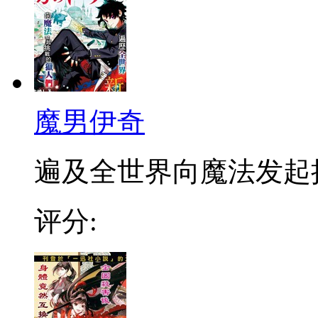
魔男伊奇
遍及全世界向魔法发起挑战
评分: