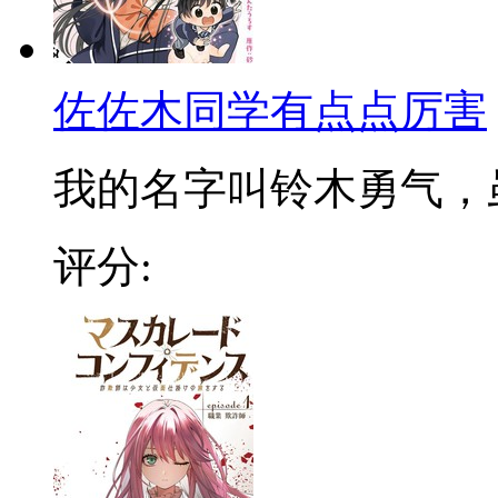
佐佐木同学有点点厉害
我的名字叫铃木勇气，虽然
评分: