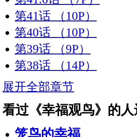
第41话
（10P）
第40话
（10P）
第39话
（9P）
第38话
（14P）
展开全部章节
看过《幸福观鸟》的人
笼鸟的幸福