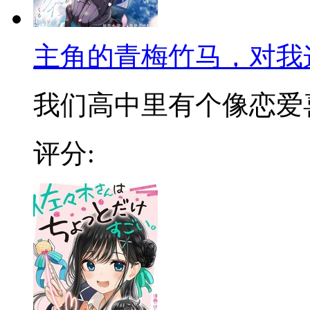
主角的青梅竹马，对我
我们高中里有个像恋爱喜剧
评分: