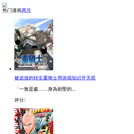
热门漫画
周
月
被追放的转生重骑士用游戏知识开无双
「一無是處……身為劍聖的...
评分: