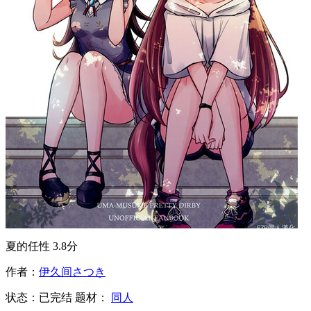
夏的任性
3.8分
作者：
伊久间さつき
状态：
已完结
题材：
同人