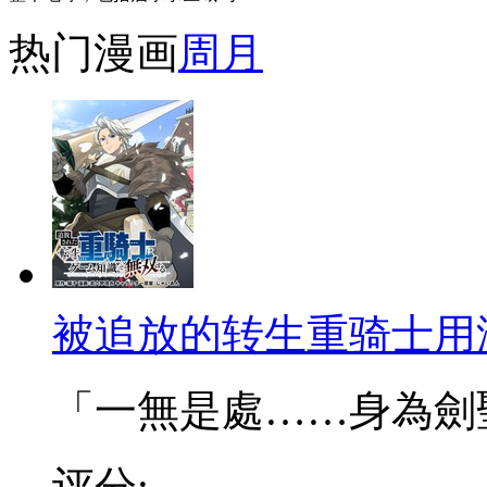
热门漫画
周
月
被追放的转生重骑士用
「一無是處……身為劍聖的
评分: