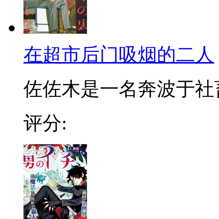
在超市后门吸烟的二人
佐佐木是一名奔波于社畜街
评分: