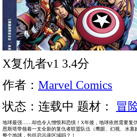
X复仇者v1
3.4分
作者：
Marvel Comics
状态：
连载中
题材：
冒
地球最强……却也令人憎恨和恐惧！X年後，地球依然需要复
恩斯塔带领着一支全新的复仇者联盟队伍（鹰眼、幻视、水寡
整个地球，包括启示录区域吗？！