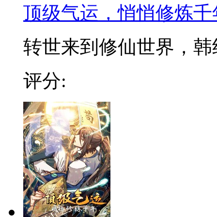
顶级气运，悄悄修炼千
转世来到修仙世界，韩绝发
评分: