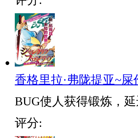
香格里拉·弗陇提亚~屎
BUG使人获得锻炼，延迟
评分: