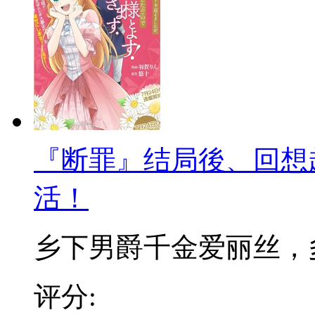
『断罪』结局後、回想
活！
乡下男爵千金爱丽丝，多年
评分: