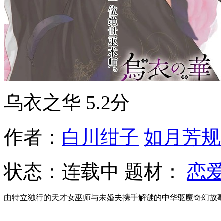
乌衣之华
5.2分
作者：
白川绀子
如月芳规
状态：
连载中
题材：
恋
由特立独行的天才女巫师与未婚夫携手解谜的中华驱魔奇幻故