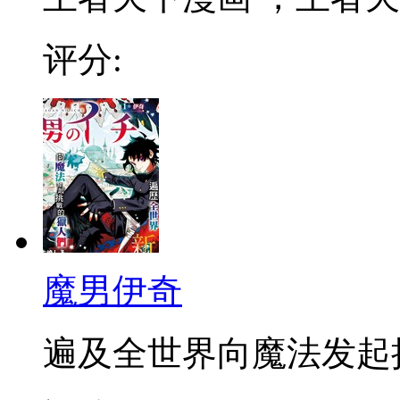
评分:
魔男伊奇
遍及全世界向魔法发起挑战