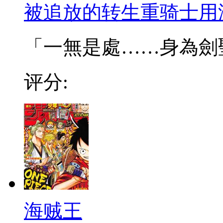
被追放的转生重骑士用
「一無是處……身為劍聖的
评分:
海贼王