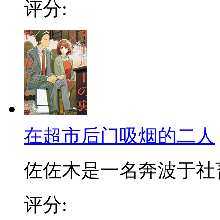
评分:
在超市后门吸烟的二人
佐佐木是一名奔波于社畜街
评分: