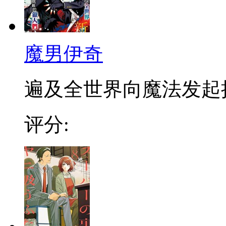
魔男伊奇
遍及全世界向魔法发起挑战
评分: