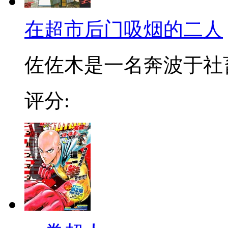
在超市后门吸烟的二人
佐佐木是一名奔波于社畜街
评分: