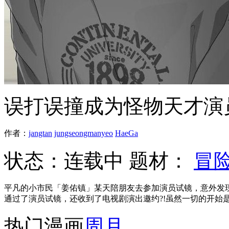
误打误撞成为怪物天才演
作者：
jangtan
jungseongmanyeo
HaeGa
状态：
连载中
题材：
冒
平凡的小市民「姜佑镇」某天陪朋友去参加演员试镜，意外发
通过了演员试镜，还收到了电视剧演出邀约?!虽然一切的开始
热门漫画
周
月