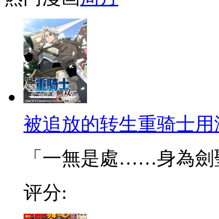
被追放的转生重骑士用
「一無是處……身為劍聖的
评分: