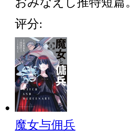
おみなえし推特短篇。
评分:
魔女与佣兵