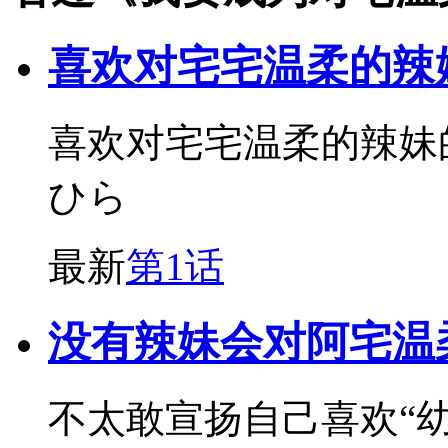
喜欢对宅宅温柔的辣
喜欢对宅宅温柔的辣妹
ひら
最新
第1话
没有辣妹会对阿宅温柔
不太敢宣扬自己喜欢“幼