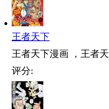
王者天下
王者天下漫画 ，王者天下
评分: