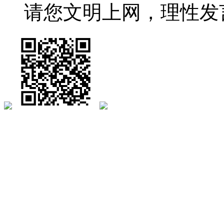
请您文明上网，理性发