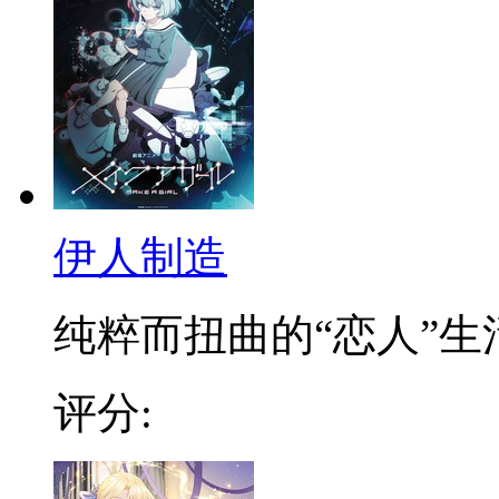
伊人制造
纯粹而扭曲的“恋人”生活.
评分: