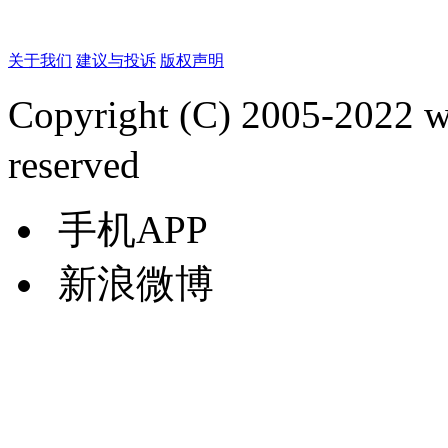
关于我们
建议与投诉
版权声明
Copyright (C) 2005-2022
reserved
手机APP
新浪微博