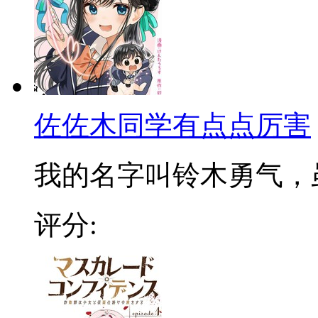
佐佐木同学有点点厉害
我的名字叫铃木勇气，虽然
评分: