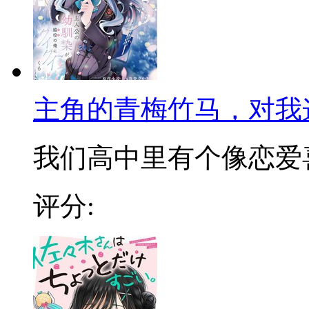
主角的青梅竹马，对我
我们高中里有个像恋爱喜剧
评分: