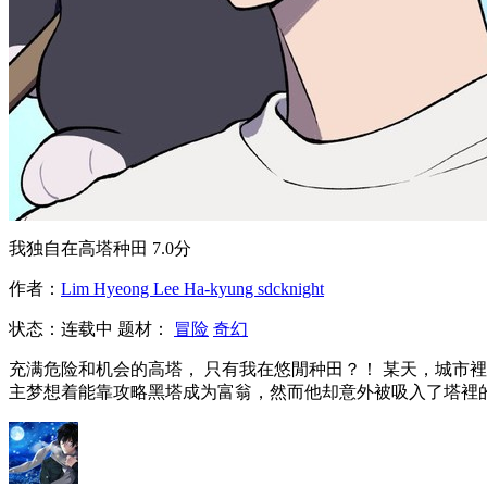
我独自在高塔种田
7.0分
作者：
Lim Hyeong Lee Ha-kyung sdcknight
状态：
连载中
题材：
冒险
奇幻
充满危险和机会的高塔， 只有我在悠閒种田？！ 某天，城市
主梦想着能靠攻略黑塔成为富翁，然而他却意外被吸入了塔裡