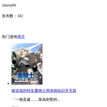
charon06
发布数：
182
热门漫画
周
月
被追放的转生重骑士用游戏知识开无双
「一無是處……身為劍聖的...