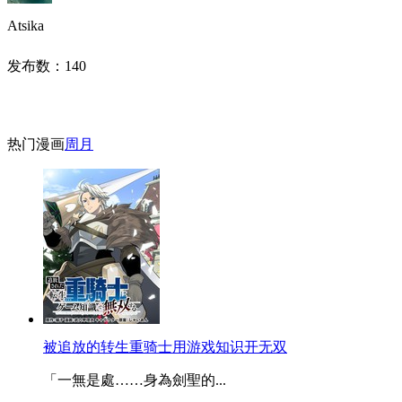
Atsika
发布数：
140
热门漫画
周
月
被追放的转生重骑士用游戏知识开无双
「一無是處……身為劍聖的...