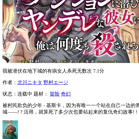
我被潜伏在地下城的有病女人杀死无数次
7.1分
作者：
北川ニキタ
野村エージ
状态：
连载中
题材：
冒险
奇幻
被村民欺负的少年 · 基斯卡，因为有唯一一个站在自己一边的
城——! ? 活用，就算死了多少次也要站起来的复仇奇幻故事! !