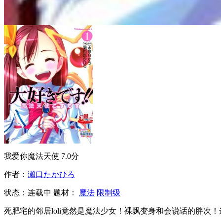
我爱你魔法天使
7.0分
作者：
濑口たかひろ
状态：
连载中
题材：
魔法
限制级
死肥宅的邻居loli竟然是魔法少女！裸飘变身和会说话的胖次