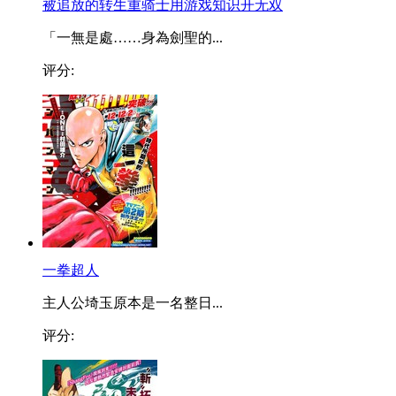
被追放的转生重骑士用游戏知识开无双
「一無是處……身為劍聖的...
评分:
一拳超人
主人公埼玉原本是一名整日...
评分: