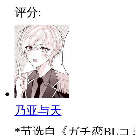
评分:
乃亚与天
*节选自《ガチ恋BLコミ