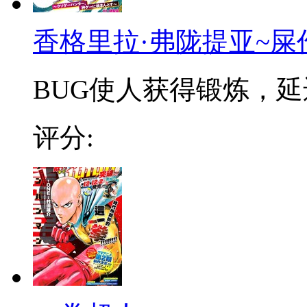
香格里拉·弗陇提亚~屎
BUG使人获得锻炼，延迟
评分: