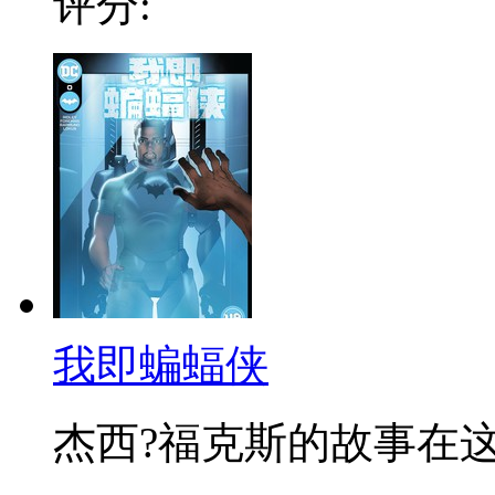
评分:
我即蝙蝠侠
杰西?福克斯的故事在这里