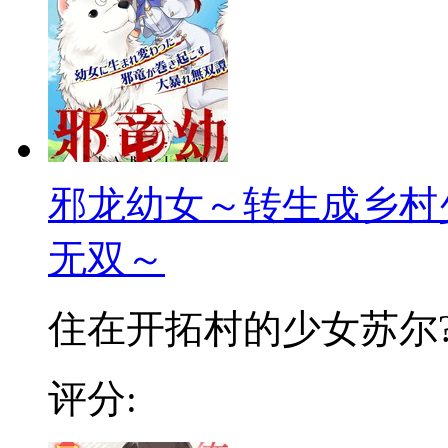
邪龙幼女～转生成乡村
无双～
住在开拓村的少女苏尔?艾
评分: