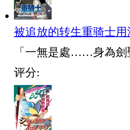
被追放的转生重骑士用
「一無是處……身為劍聖的
评分: