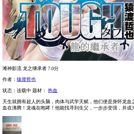
滩神影流 龙之继承者
7.0分
作者：
猿渡哲也
状态：
连载中
题材：
热血
天生就拥有超人的头脑，肉体与武学天赋，他们便是身怀龙血之
血在沸腾！龙魂在咆哮！他能找寻到生父，一步步变强，并成为