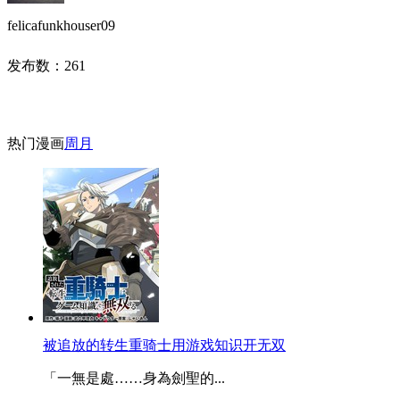
felicafunkhouser09
发布数：
261
热门漫画
周
月
被追放的转生重骑士用游戏知识开无双
「一無是處……身為劍聖的...