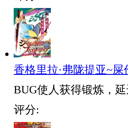
香格里拉·弗陇提亚~屎
BUG使人获得锻炼，延迟
评分: