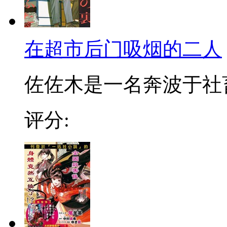
在超市后门吸烟的二人
佐佐木是一名奔波于社畜街
评分: