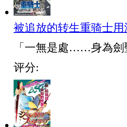
被追放的转生重骑士用
「一無是處……身為劍聖的
评分: