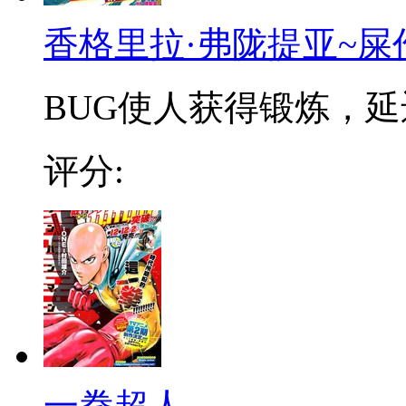
香格里拉·弗陇提亚~屎
BUG使人获得锻炼，延迟
评分:
一拳超人