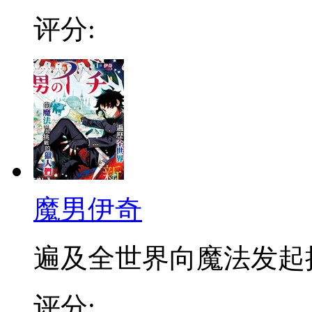
评分:
魔男伊奇
遍及全世界向魔法发起挑战
评分: