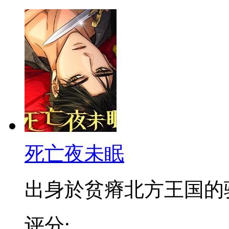
死亡夜未眠
出身於贫瘠北方王国的骑士
评分: