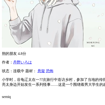
朔的朋友
4.8分
作者：
丹野いろは
状态：
连载中
题材：
悬疑
恐怖
小学时，谷龟辽太在一??次旅行中造访乡村，参加了当地的
亮太身边开始发生一系列怪事……这是一个围绕着男大学生的
serniq