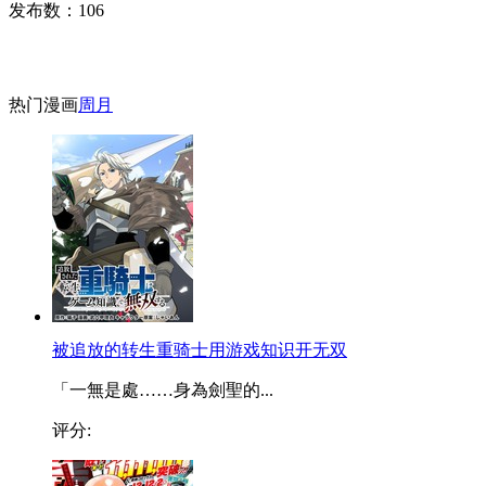
发布数：
106
热门漫画
周
月
被追放的转生重骑士用游戏知识开无双
「一無是處……身為劍聖的...
评分: