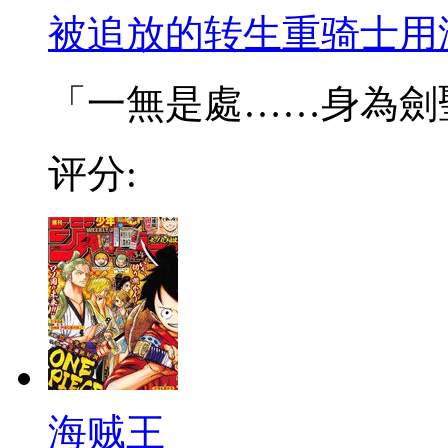
被追放的转生重骑士用
「一無是處……身為劍聖的
评分:
海贼王