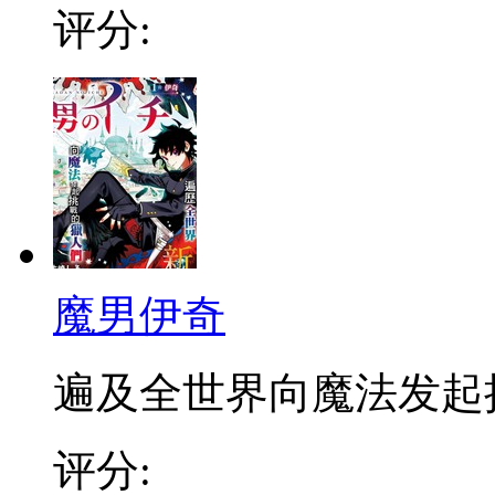
评分:
魔男伊奇
遍及全世界向魔法发起挑战
评分: