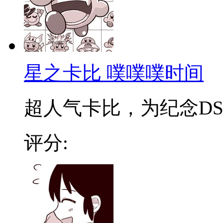
星之卡比 噗噗噗时间
超人气卡比，为纪念DS软
评分: