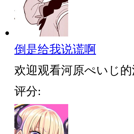
倒是给我说谎啊
欢迎观看河原ぺいじ的漫
评分: