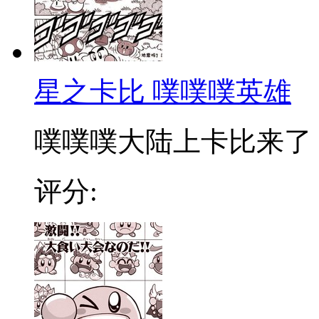
星之卡比 噗噗噗英雄
噗噗噗大陆上卡比来了！到
评分: