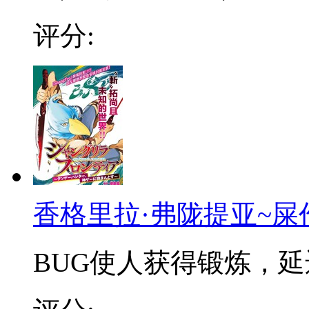
评分:
香格里拉·弗陇提亚~屎
BUG使人获得锻炼，延迟