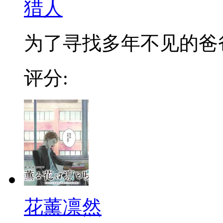
猎人
为了寻找多年不见的爸爸，
评分:
花薰凛然