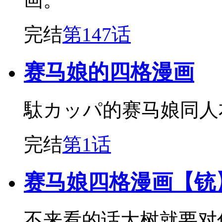
完结
第147话
赛马娘的四格漫画
駄カッパ的赛马娘同人
完结
第1话
赛马娘四格漫画【铳
不来看的话大树就要对