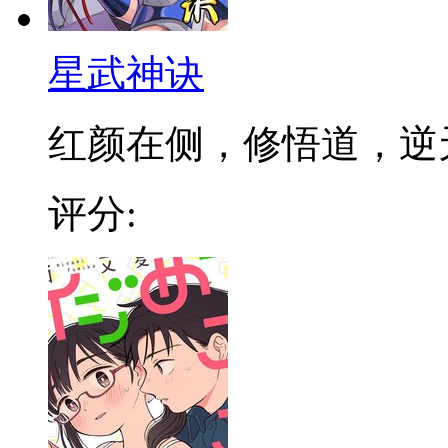
星武神诀
红颜在侧，修悟道，逆天成
评分: