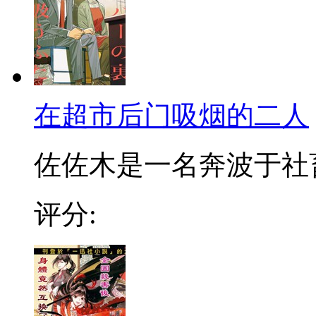
在超市后门吸烟的二人
佐佐木是一名奔波于社畜街
评分: