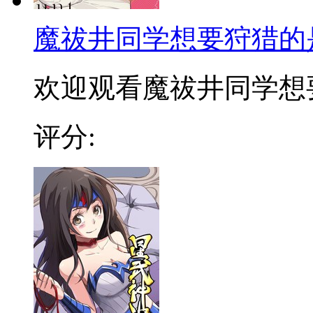
魔祓井同学想要狩猎的
欢迎观看魔祓井同学想要狩
评分: