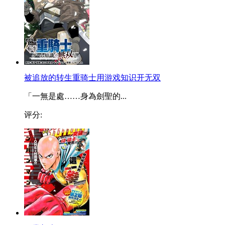
被追放的转生重骑士用游戏知识开无双
「一無是處……身為劍聖的...
评分: