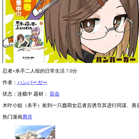
忍者×杀手二人组的日常生活
7.0分
作者：
ハンバーガー
状态：
连载中
题材：
百合
木叶小姐（杀手）捡到一只蠢萌女忍者后诱导其进行同谋、善
热门漫画
周
月