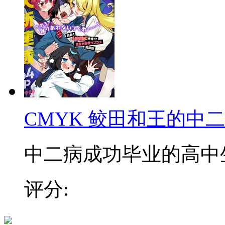
CMYK 鲛田和王的中
中二病成功毕业的高中生鲛
评分: