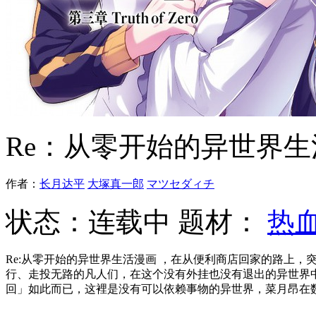
Re：从零开始的异世界
作者：
长月达平
大塚真一郎
マツセダィチ
状态：
连载中
题材：
热
Re:从零开始的异世界生活漫画 ，在从便利商店回家的路上
行、走投无路的凡人们，在这个没有外挂也没有退出的异世界
回」如此而已，这裡是没有可以依赖事物的异世界，菜月昂在