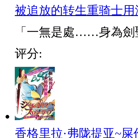
被追放的转生重骑士用
「一無是處……身為劍聖的
评分:
香格里拉·弗陇提亚~屎