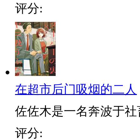
评分:
在超市后门吸烟的二人
佐佐木是一名奔波于社畜街
评分: