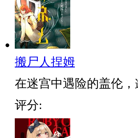
搬尸人捏姆
在迷宫中遇险的盖伦，邂逅
评分: