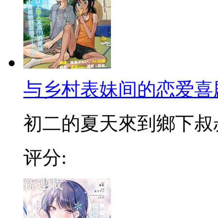
与乡村表妹间的恋爱喜
初二的夏天來到鄉下叔叔家
评分: