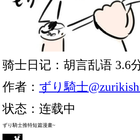
骑士日记：胡言乱语
3.6
作者：
ずり騎士@zurikish
状态：
连载中
ずり騎士推特短篇漫畫~