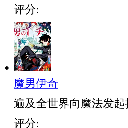
评分:
魔男伊奇
遍及全世界向魔法发起挑战
评分: