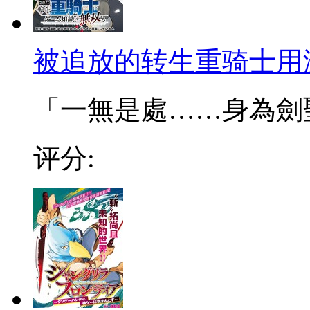
被追放的转生重骑士用
「一無是處……身為劍聖的
评分: