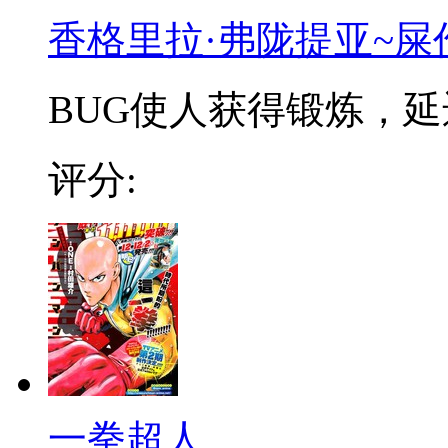
香格里拉·弗陇提亚~屎
BUG使人获得锻炼，延迟
评分:
一拳超人