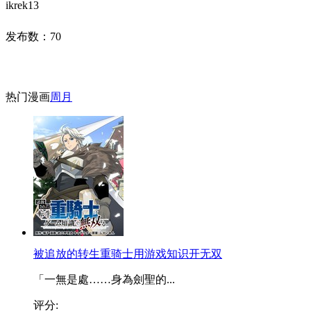
ikrek13
发布数：
70
热门漫画
周
月
被追放的转生重骑士用游戏知识开无双
「一無是處……身為劍聖的...
评分: