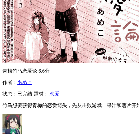
青梅竹马恋爱论
6.6分
作者：
あめこ
状态：
已完结
题材：
恋爱
竹马想要获得青梅的恋爱箭头，先从击败游戏、果汁和薯片开