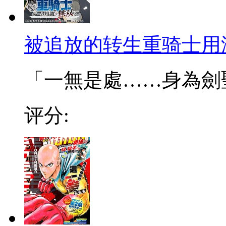
被追放的转生重骑士用
「一無是處……身為劍聖的
评分: