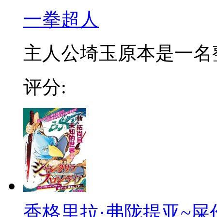
一拳超人
主人公埼玉原本是一名整日
评分:
香格里拉·弗陇提亚~屎