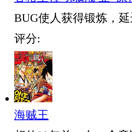
BUG使人获得锻炼，延迟
评分:
海贼王