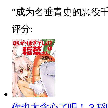
“成为名垂青史的恶役千金
评分:
你也太贪心了吧！？稻