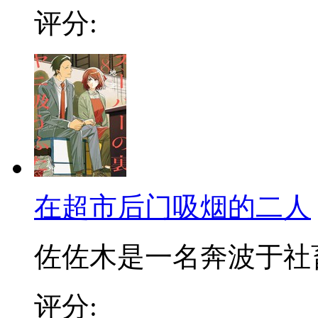
评分:
在超市后门吸烟的二人
佐佐木是一名奔波于社畜街
评分: