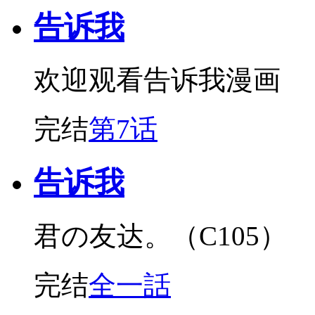
告诉我
欢迎观看告诉我漫画
完结
第7话
告诉我
君の友达。（C105）
完结
全一話