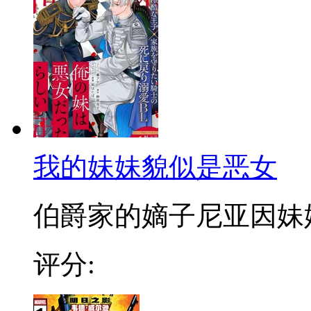
我的妹妹貌似是恶女
伯爵家的嫡子尼亚因妹妹伤
评分: