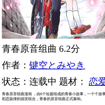
青春原音组曲
6.2分
作者：
键空とみやき
状态：
连载中
题材：
恋
青春原音组曲漫画 ，由6个短篇组成的青春小故事，一个个故
初恋旋律的搞笑组合，青春的原音组曲正式奏响。