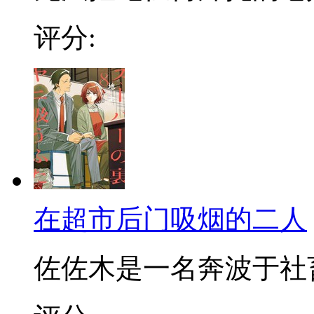
评分:
在超市后门吸烟的二人
佐佐木是一名奔波于社畜街