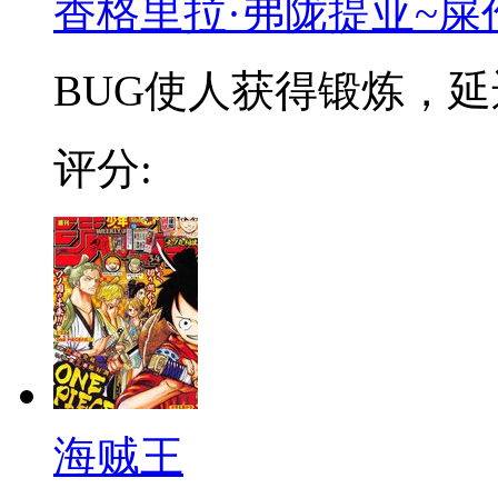
香格里拉·弗陇提亚~屎
BUG使人获得锻炼，延迟
评分:
海贼王