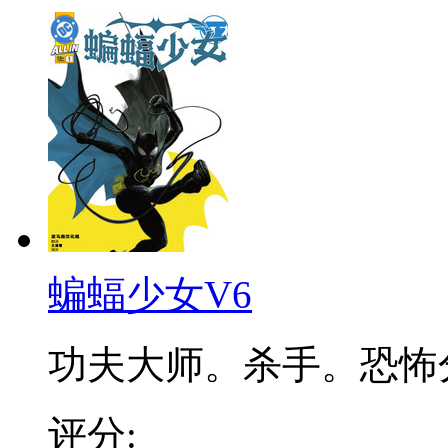
蝙蝠少女V6
功夫大师。杀手。恐怖分子
评分: