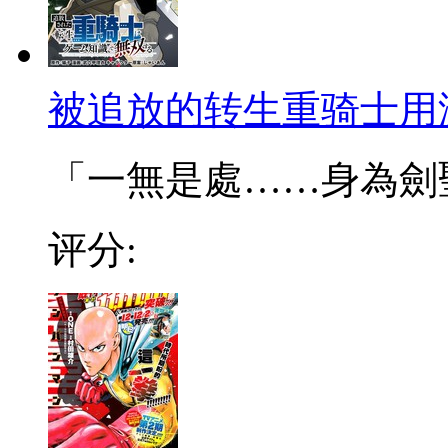
被追放的转生重骑士用
「一無是處……身為劍聖的
评分: