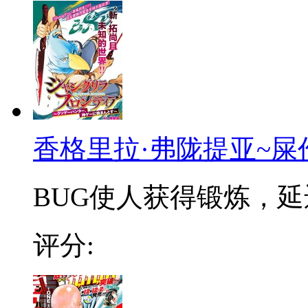
香格里拉·弗陇提亚~屎
BUG使人获得锻炼，延迟
评分: