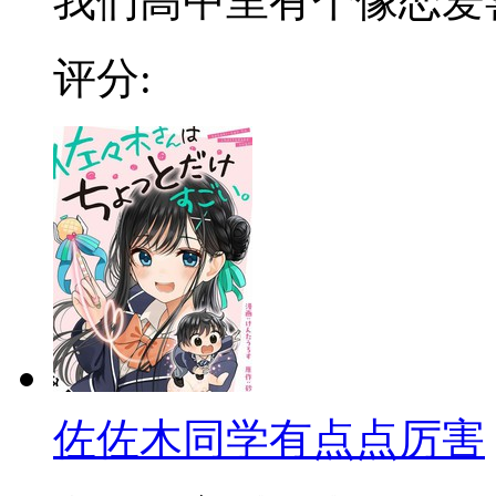
我们高中里有个像恋爱喜剧
评分:
佐佐木同学有点点厉害