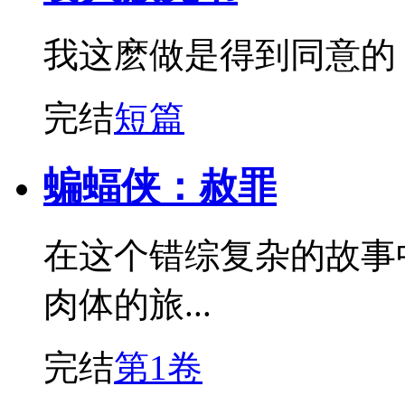
我这麽做是得到同意的
完结
短篇
蝙蝠侠：赦罪
在这个错综复杂的故事
肉体的旅...
完结
第1卷