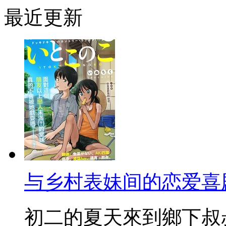
最近更新
与乡村表妹间的恋爱喜
初二的夏天來到鄉下叔叔家