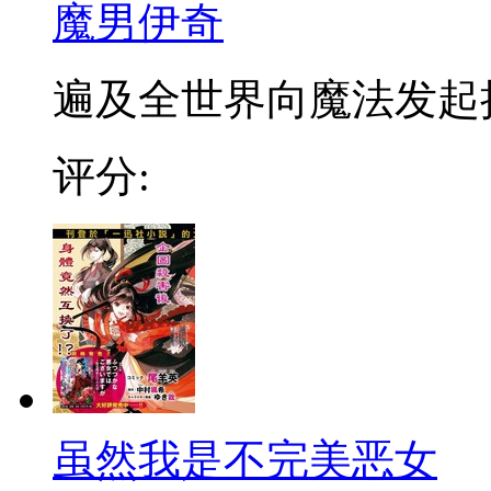
魔男伊奇
遍及全世界向魔法发起挑战
评分:
虽然我是不完美恶女