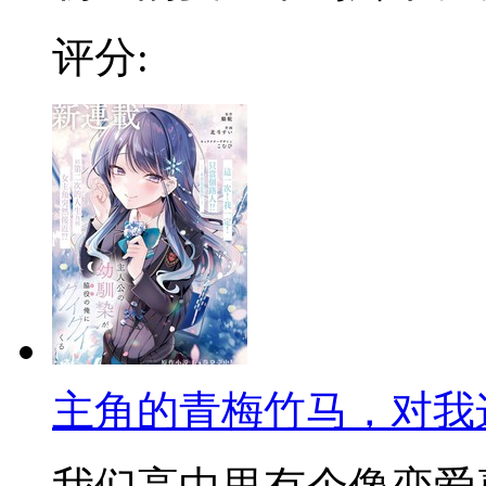
评分:
主角的青梅竹马，对我