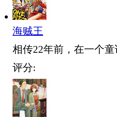
海贼王
相传22年前，在一个童话
评分: