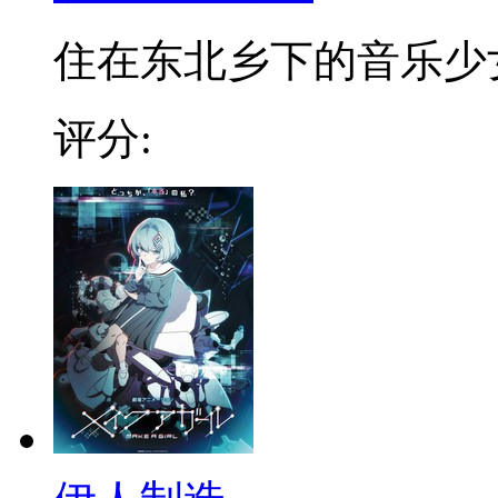
住在东北乡下的音乐少女奈
评分: