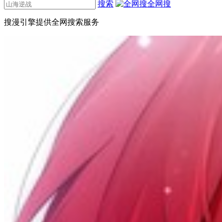
搜索
全网搜
搜漫引擎提供全网搜索服务