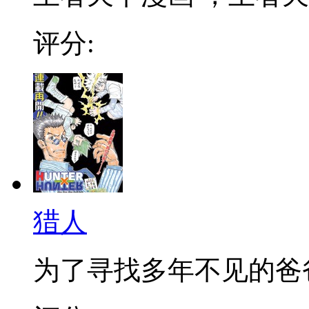
评分:
猎人
为了寻找多年不见的爸爸，