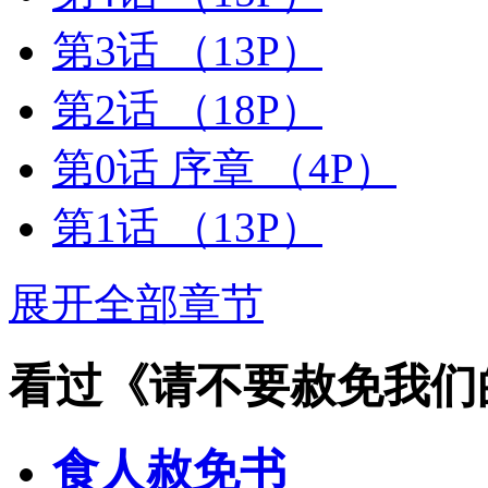
第3话
（13P）
第2话
（18P）
第0话 序章
（4P）
第1话
（13P）
展开全部章节
看过《请不要赦免我们
食人赦免书