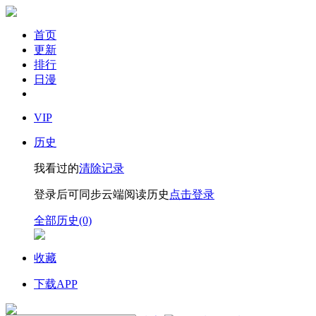
首页
更新
排行
日漫
VIP
历史
我看过的
清除记录
登录后可同步云端阅读历史
点击登录
全部历史(0)
收藏
下载APP