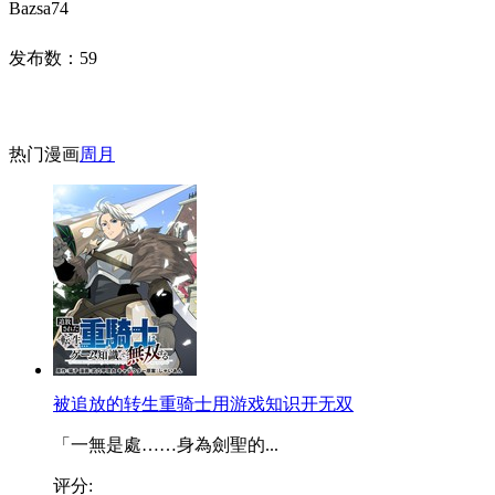
Bazsa74
发布数：
59
热门漫画
周
月
被追放的转生重骑士用游戏知识开无双
「一無是處……身為劍聖的...
评分: