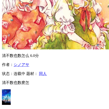
清不数也数怎么
6.0分
作者：
シノアサ
状态：
连载中
题材：
同人
清不数也数麽怎