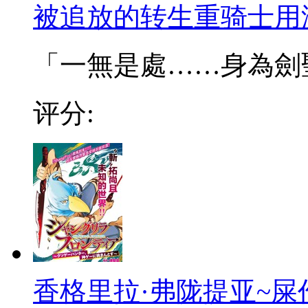
被追放的转生重骑士用
「一無是處……身為劍聖的
评分:
香格里拉·弗陇提亚~屎