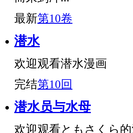
最新
第10卷
潜水
欢迎观看潜水漫画
完结
第10回
潜水员与水母
欢迎观看ともさくら的