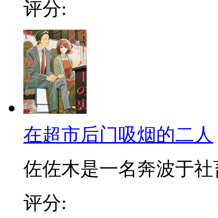
评分:
在超市后门吸烟的二人
佐佐木是一名奔波于社畜街
评分: