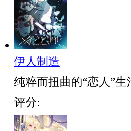
伊人制造
纯粹而扭曲的“恋人”生活.
评分: