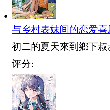
与乡村表妹间的恋爱喜
初二的夏天來到鄉下叔叔家
评分: