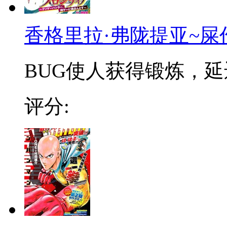
香格里拉·弗陇提亚~屎
BUG使人获得锻炼，延迟
评分: