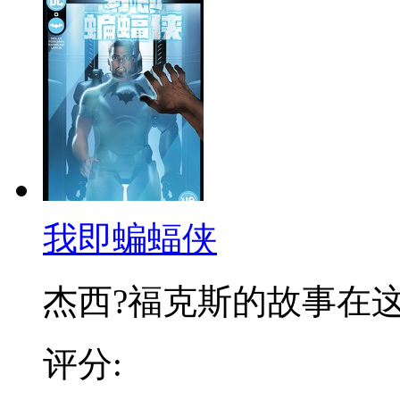
我即蝙蝠侠
杰西?福克斯的故事在这里
评分: