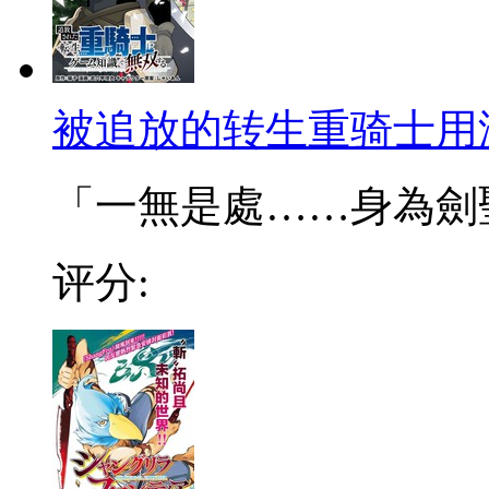
被追放的转生重骑士用
「一無是處……身為劍聖的
评分: