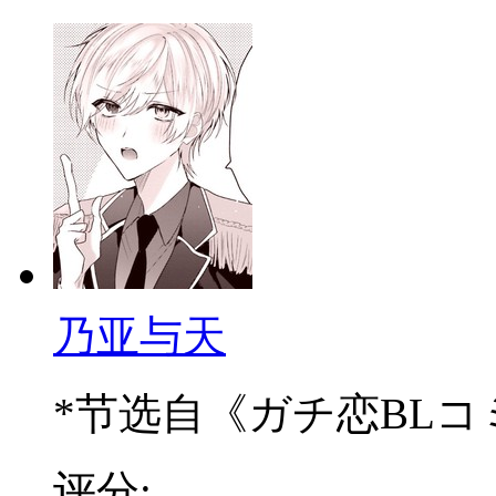
乃亚与天
*节选自《ガチ恋BLコミ
评分: