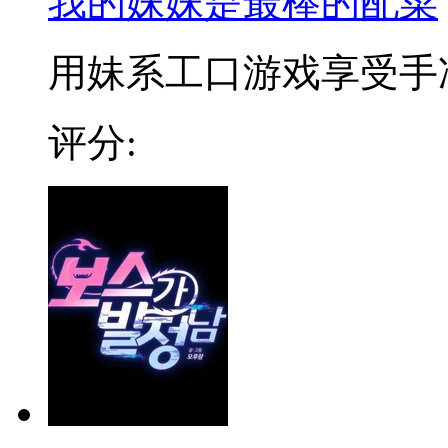
我的妹妹是最棒的配菜
用妹系工口游戏享受手冲的
评分: