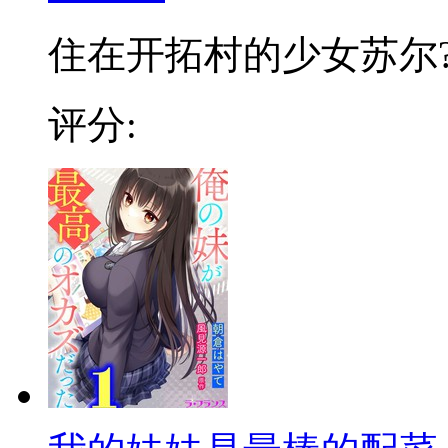
住在开拓村的少女苏尔?艾
评分: