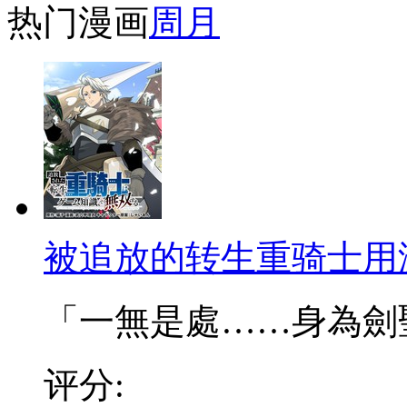
热门漫画
周
月
被追放的转生重骑士用
「一無是處……身為劍聖的
评分: