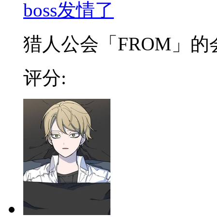
boss发情了
猎人公会「FROM」的会
评分: