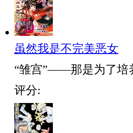
虽然我是不完美恶女
“雏宫”——那是为了培养.
评分: