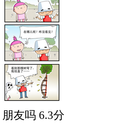
朋友吗
6.3分