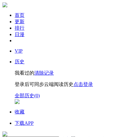
首页
更新
排行
日漫
VIP
历史
我看过的
清除记录
登录后可同步云端阅读历史
点击登录
全部历史(0)
收藏
下载APP