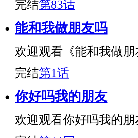
完结
第83话
能和我做朋友吗
欢迎观看《能和我做朋
完结
第1话
你好吗我的朋友
欢迎观看你好吗我的朋