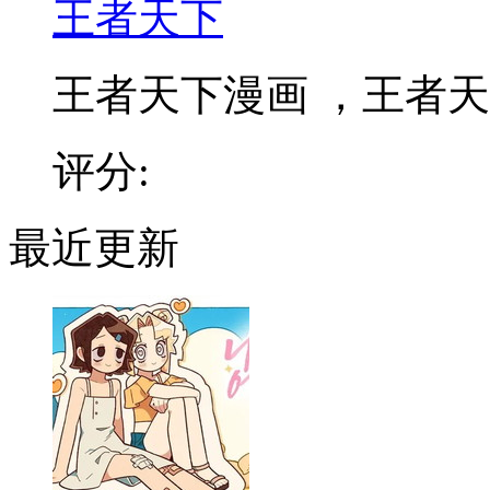
王者天下
王者天下漫画 ，王者天下
评分:
最近更新