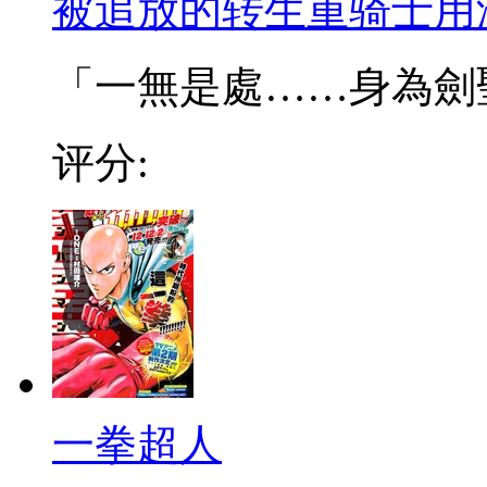
被追放的转生重骑士用
「一無是處……身為劍聖的
评分:
一拳超人