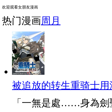
欢迎观看女朋友漫画
热门漫画
周
月
被追放的转生重骑士用
「一無是處……身為劍聖的