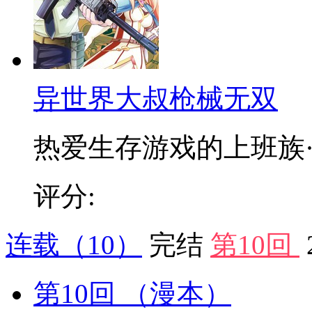
异世界大叔枪械无双
热爱生存游戏的上班族·古
评分:
连载
（10）
完结
第10回
第10回
（漫本）