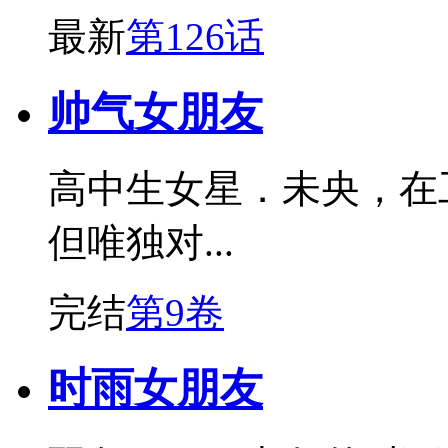
最新
第126话
帅气女朋友
高中生女星．未央，在
但唯独对...
完结
第9卷
时雨女朋友