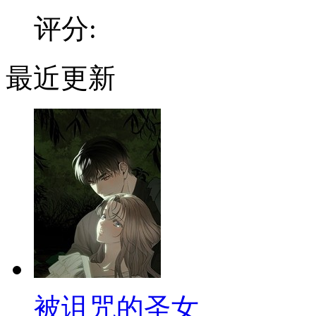
评分:
最近更新
被诅咒的圣女