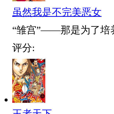
虽然我是不完美恶女
“雏宫”——那是为了培养.
评分:
王者天下