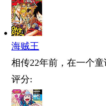
海贼王
相传22年前，在一个童话
评分: