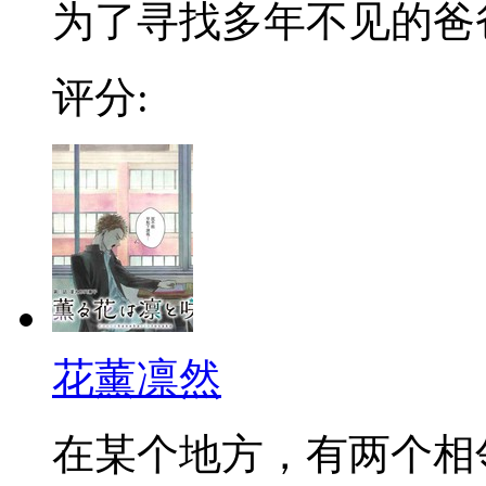
为了寻找多年不见的爸爸，
评分:
花薰凛然
在某个地方，有两个相邻的