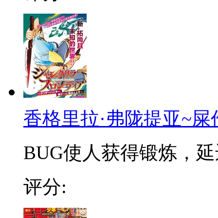
香格里拉·弗陇提亚~屎
BUG使人获得锻炼，延迟
评分: