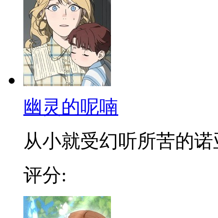
幽灵的呢喃
从小就受幻听所苦的诺亚，
评分: