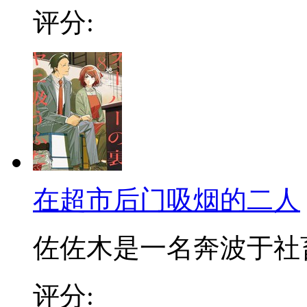
评分:
在超市后门吸烟的二人
佐佐木是一名奔波于社畜街
评分: