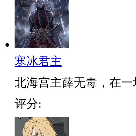
寒冰君主
北海宫主薛无毒，在一场浴
评分: