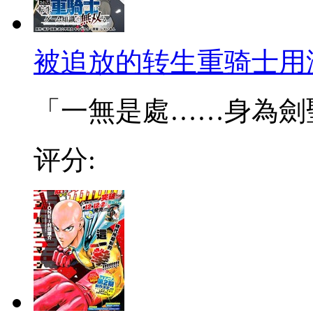
被追放的转生重骑士用
「一無是處……身為劍聖的
评分: