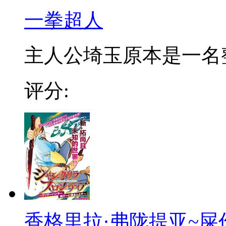
一拳超人
主人公埼玉原本是一名整日
评分:
香格里拉·弗陇提亚~屎