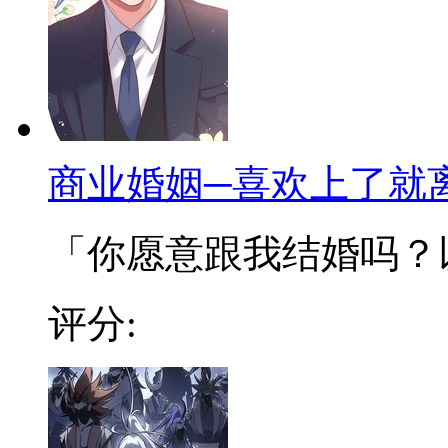
商业婚姻─喜欢上了就
「你愿意跟我结婚吗？以商
评分: