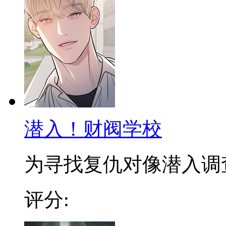
潜入！财阀学校
为寻找复仇对像潜入调查，
评分: