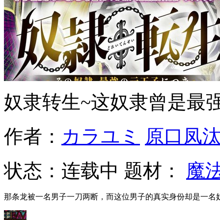
奴隶转生~这奴隶曾是最
作者：
カラユミ
原口凤
状态：
连载中
题材：
魔
那条龙被一名男子一刀两断，而这位男子的真实身份却是一名奴隶