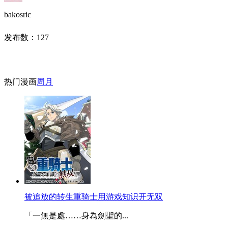
bakosric
发布数：
127
热门漫画
周
月
被追放的转生重骑士用游戏知识开无双
「一無是處……身為劍聖的...