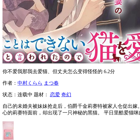
你不爱我那我去爱猫、但丈夫怎么变得怪怪的
6.2分
作者：
中村くらら
まつ春
状态：
连载中
题材：
恋爱
奇幻
自己的未婚夫被妹妹抢走后，伯爵千金莉赛特被家人仓促出嫁。
心的莉赛特面前，却出现了一只神秘的黑猫。 平日里酷爱猫