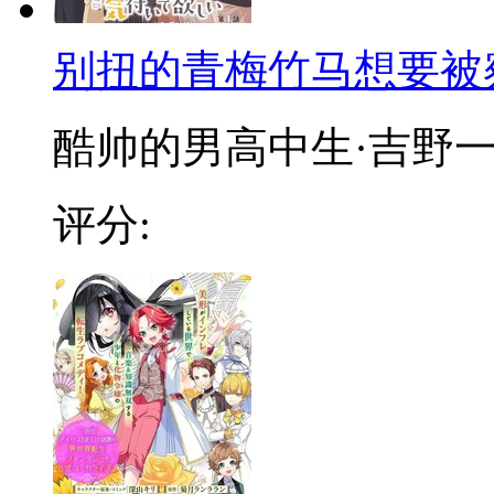
别扭的青梅竹马想要被
酷帅的男高中生·吉野一直
评分: