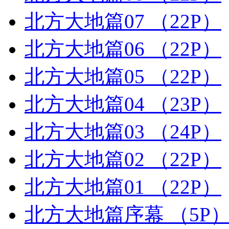
北方大地篇07
（22P）
北方大地篇06
（22P）
北方大地篇05
（22P）
北方大地篇04
（23P）
北方大地篇03
（24P）
北方大地篇02
（22P）
北方大地篇01
（22P）
北方大地篇序幕
（5P