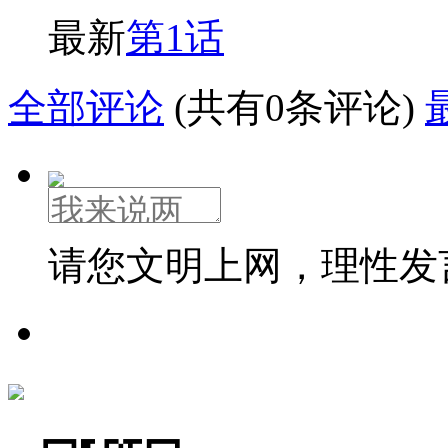
最新
第1话
全部评论
(共有0条评论)
请您文明上网，理性发