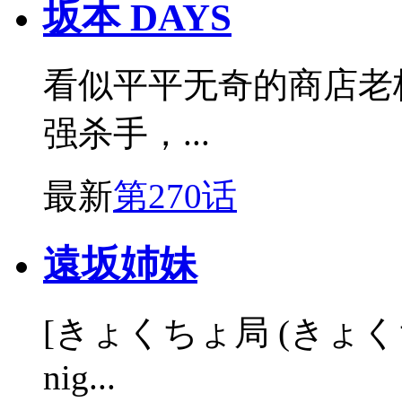
坂本 DAYS
看似平平无奇的商店老
强杀手，...
最新
第270话
遠坂姉妹
[きょくちょ局 (きょくちょ
nig...