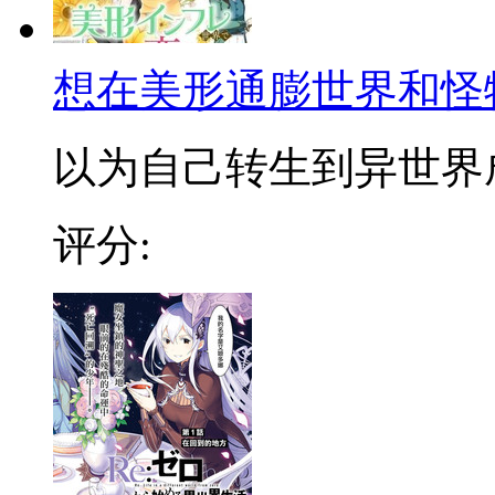
想在美形通膨世界和怪
以为自己转生到异世界成为
评分: