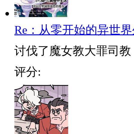
Re：从零开始的异世界
讨伐了魔女教大罪司教『怠
评分: