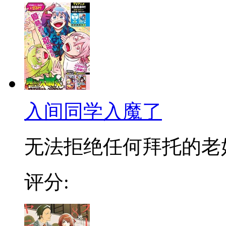
入间同学入魔了
无法拒绝任何拜托的老好人
评分: