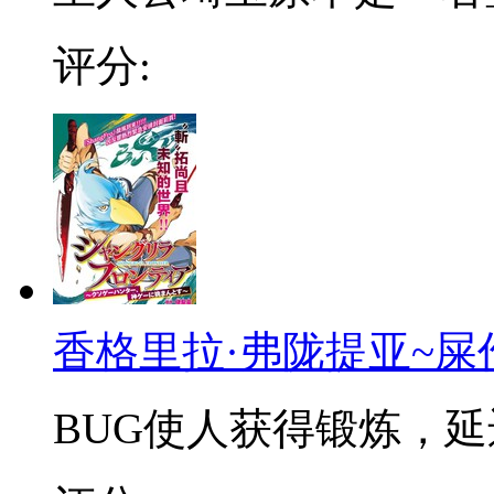
评分:
香格里拉·弗陇提亚~屎
BUG使人获得锻炼，延迟