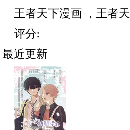
王者天下漫画 ，王者天下
评分:
最近更新