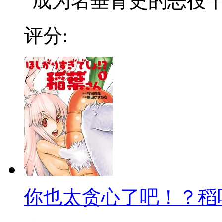
“成为名垂青史的恶役千金
评分:
你也太贪心了吧！？稻