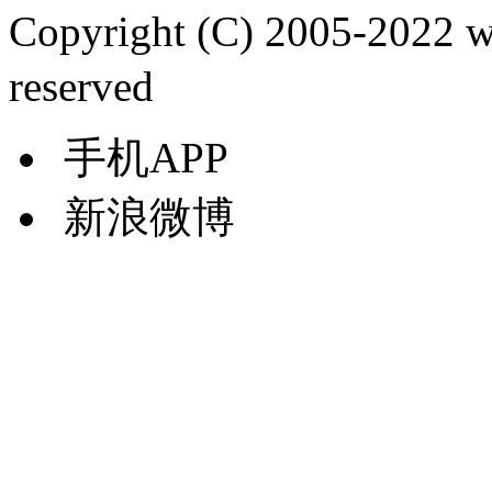
Copyright (C) 2005-2022
reserved
手机APP
新浪微博