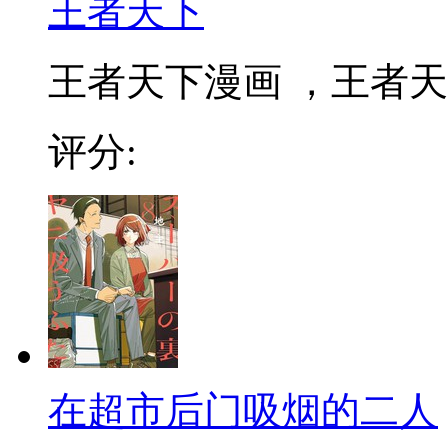
王者天下
王者天下漫画 ，王者天下
评分:
在超市后门吸烟的二人