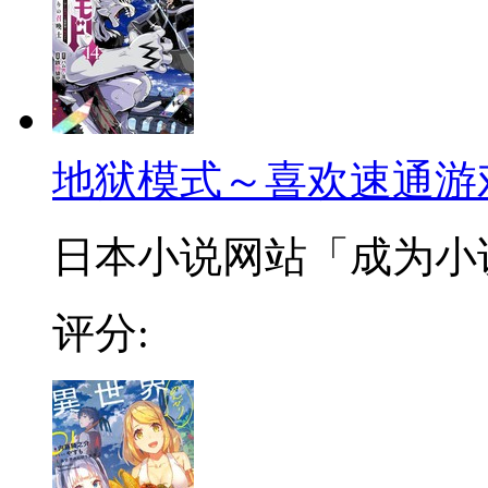
地狱模式～喜欢速通游
日本小说网站「成为小说家
评分: