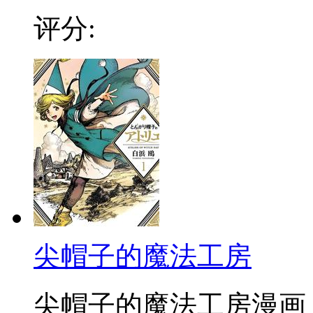
评分:
尖帽子的魔法工房
尖帽子的魔法工房漫画 ，