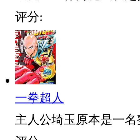
评分:
一拳超人
主人公埼玉原本是一名整日