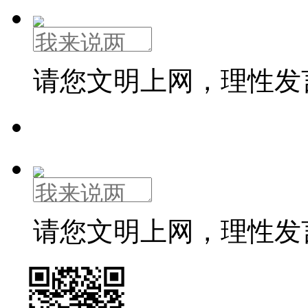
请您文明上网，理性发
请您文明上网，理性发