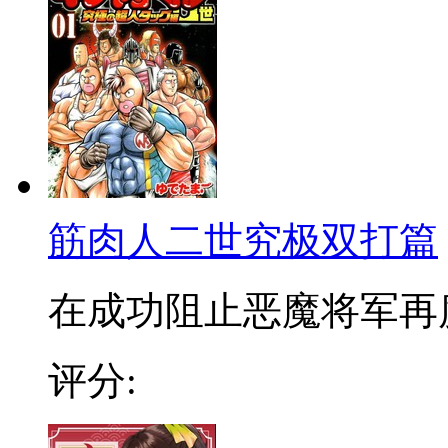
筋肉人二世究极双打篇
在成功阻止恶魔将军再度降
评分: