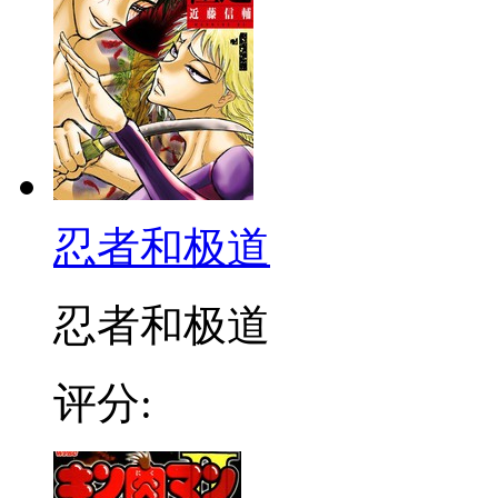
忍者和极道
忍者和极道
评分: