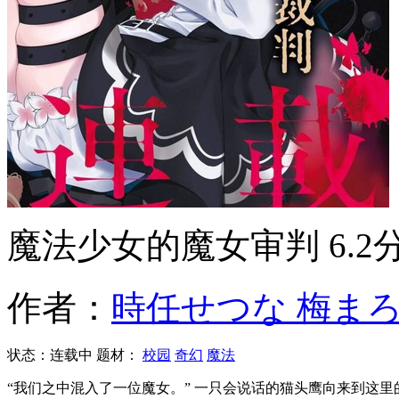
魔法少女的魔女审判
6.2
作者：
時任せつな 梅ま
状态：
连载中
题材：
校园
奇幻
魔法
“我们之中混入了一位魔女。” 一只会说话的猫头鹰向来到这里的13位少女