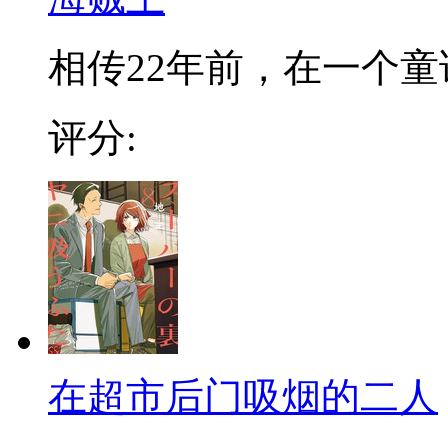
相传22年前，在一个童话
评分:
在超市后门吸烟的二人