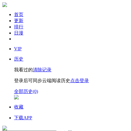
首页
更新
排行
日漫
VIP
历史
我看过的
清除记录
登录后可同步云端阅读历史
点击登录
全部历史(0)
收藏
下载APP