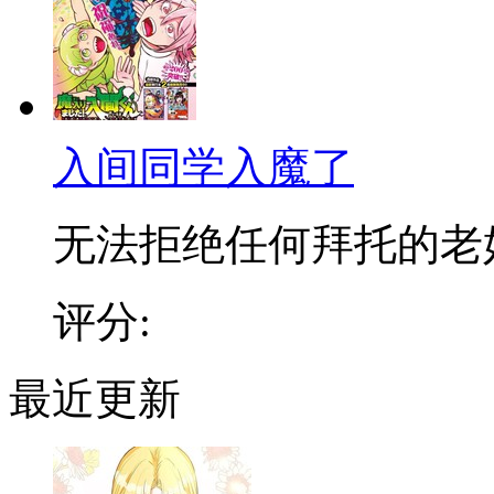
入间同学入魔了
无法拒绝任何拜托的老好人
评分:
最近更新