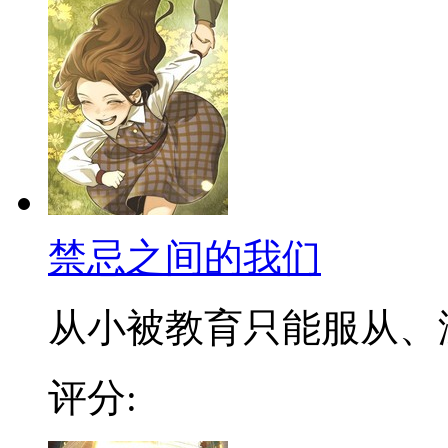
禁忌之间的我们
从小被教育只能服从、没有
评分: