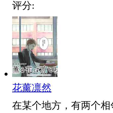
评分:
花薰凛然
在某个地方，有两个相邻的