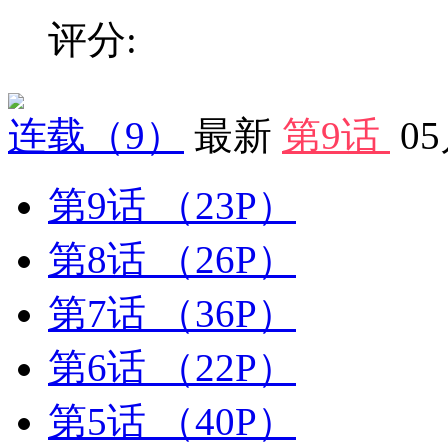
评分:
连载
（9）
最新
第9话
0
第9话
（23P）
第8话
（26P）
第7话
（36P）
第6话
（22P）
第5话
（40P）