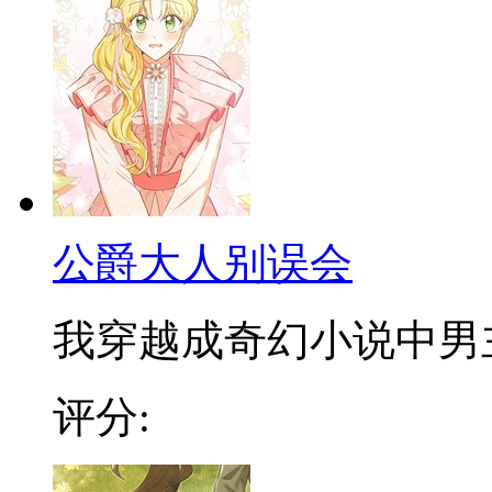
公爵大人别误会
我穿越成奇幻小说中男主角
评分: