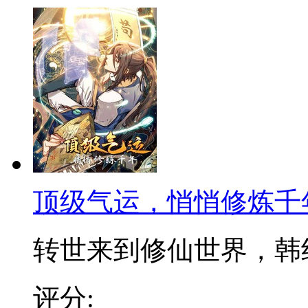
顶级气运，悄悄修炼千
转世来到修仙世界，韩绝发
评分: