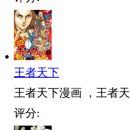
王者天下
王者天下漫画 ，王者天下
评分: