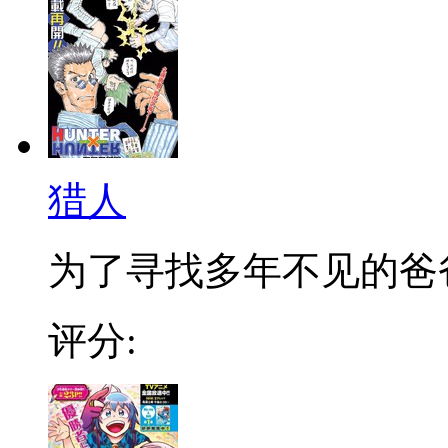
猎人
为了寻找多年不见的爸爸，
评分: