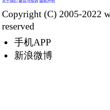
关于我们
建议与投诉
版权声明
Copyright (C) 2005-2022
reserved
手机APP
新浪微博