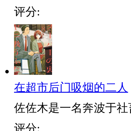
评分:
在超市后门吸烟的二人
佐佐木是一名奔波于社畜街
评分: