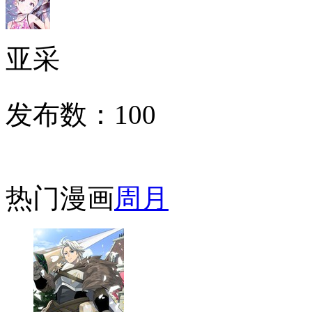
亚采
发布数：
100
热门漫画
周
月