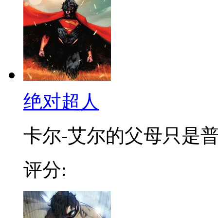
绝对超人
卡尔-艾尔的父母只是普通
评分: