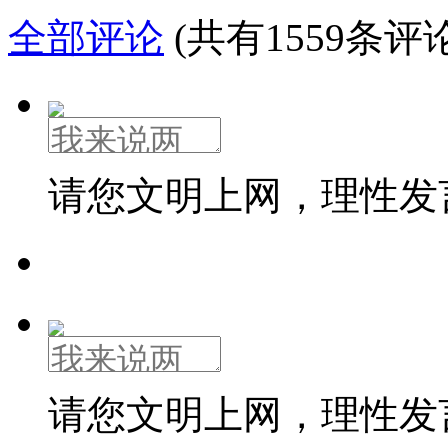
全部评论
(共有1559条评论
请您文明上网，理性发
请您文明上网，理性发