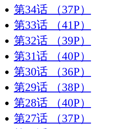
第34话
（37P）
第33话
（41P）
第32话
（39P）
第31话
（40P）
第30话
（36P）
第29话
（38P）
第28话
（40P）
第27话
（37P）