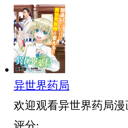
异世界药局
欢迎观看异世界药局漫画：
评分: