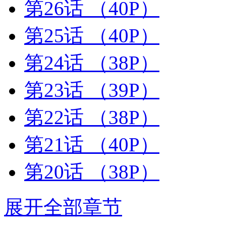
第26话
（40P）
第25话
（40P）
第24话
（38P）
第23话
（39P）
第22话
（38P）
第21话
（40P）
第20话
（38P）
展开全部章节