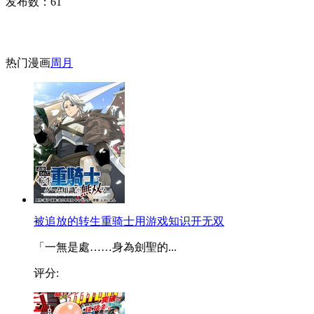
发布数：
61
热门漫画
周
月
被追放的转生重骑士用游戏知识开无双
「一無是處……身為劍聖的...
评分: