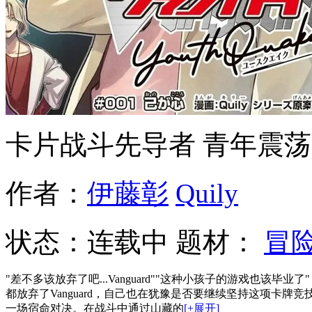
卡片战斗先导者 青年震荡 Yo
作者：
伊藤彰
Quily
状态：
连载中
题材：
冒
"差不多该放弃了吧...Vanguard""这种小孩子的游戏也
都放弃了Vanguard，自己也在犹豫是否要继续坚持这项卡
一场宿命对决。在战斗中通过山藏的
[+展开]