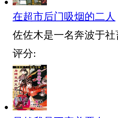
在超市后门吸烟的二人
佐佐木是一名奔波于社畜街
评分: