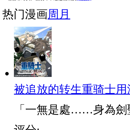
热门漫画
周
月
被追放的转生重骑士用
「一無是處……身為劍聖的
评分: