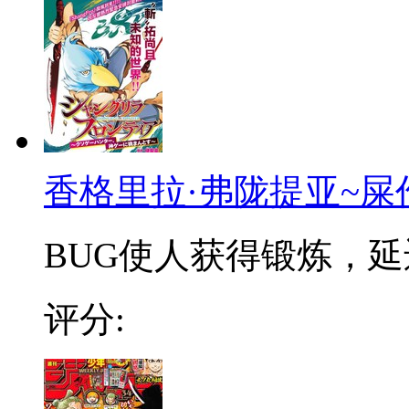
香格里拉·弗陇提亚~屎
BUG使人获得锻炼，延迟
评分: